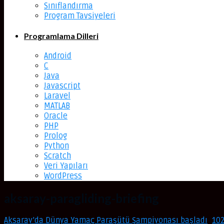
Sınıflandırma
Program Tavsiyeleri
Programlama Dilleri
Android
C
Java
Javascript
Laravel
MATLAB
Oracle
PHP
Prolog
Python
Scratch
Veri Yapıları
WordPress
aksaray-paragliding-briefing
Aksaray’da Dünya Yamaç Paraşütü Şampiyonası başladı
,
102