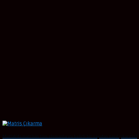
Matlab’da matrisin tüm elemanlarını belirli bir sayıdan nasıl çıkarırız?