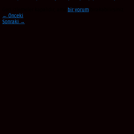
Geri izlemeler kapalıdır, ama
bir yorum
bırakabilirsiniz.
←
Önceki
Sonraki
→