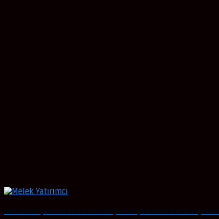
ASKON Konya’da MEVKA TeknoGirişim Girişimci-Yatırımcı Buluşmaları