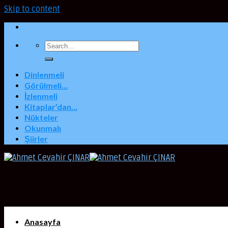
Skip to content
Dinlenmeli
Görülmeli…
İzlenmeli
Kitaplar’dan…
Nükteler
Okunmalı
Şiirler
Anasayfa