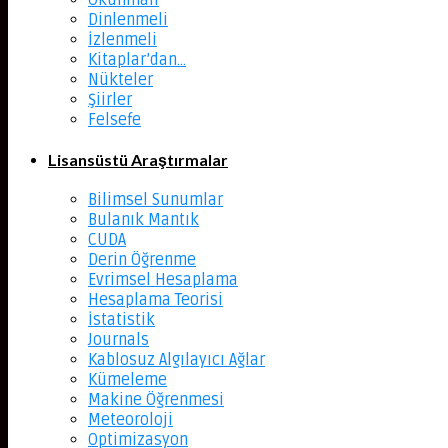
Okunmalı
Dinlenmeli
İzlenmeli
Kitaplar’dan…
Nükteler
Şiirler
Felsefe
Lisansüstü Araştırmalar
Bilimsel Sunumlar
Bulanık Mantık
CUDA
Derin Öğrenme
Evrimsel Hesaplama
Hesaplama Teorisi
İstatistik
Journals
Kablosuz Algılayıcı Ağlar
Kümeleme
Makine Öğrenmesi
Meteoroloji
Optimizasyon