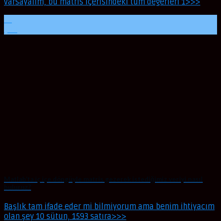
varsayalım, bu matris içerisindeki tüm değerleri 1>>>
22
Şub
Matlab’ta iç içe döngüyle matris gezerek istediğimiz veriyi nasıl
buluruz?
Başlık tam ifade eder mi bilmiyorum ama benim ihtiyacım
olan şey 10 sütun, 1593 satıra>>>