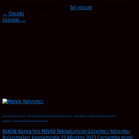
Geri izlemeler kapalıdır, ama
bir yorum
bırakabilirsiniz.
←
Önceki
Sonraki
→
ASKON Konya’da MEVKA TeknoGirişim Girişimci-Yatırımcı
Buluşmaları’na katıldım
ASKON Konya’nın MEVKA TeknoGirişim Girişimci-Yatırımcı
Buluşmaları kapsamında 23 Ağustos 2023 Çarşamba günü