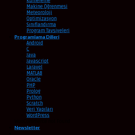
Kümeleme
Makine Öğrenmesi
Meteoroloji
Optimizasyon
Sınıflandırma
Program Tavsiyeleri
Programlama Dilleri
Android
C
Java
Javascript
Laravel
MATLAB
Oracle
PHP
Prolog
Python
Scratch
Veri Yapıları
WordPress
WooCommerce not Found
Newsletter