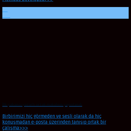
09
Oca
İlk yabancı yazarlı ortak makalem yayınlandı
Birbirimizi hiç görmeden ve sesli olarak da hiç
konuşmadan e-posta üzerinden tanışıp ortak bir
çalışma>>>