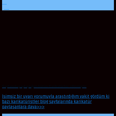
08
Şub
Sayfamda paylaştığım bütün Karikatürler silinmiştir
İsimsiz bir uyarı yorumuyla araştırdığım vakit gördüm ki
bazı karikatüristler blog sayfalarında karikatür
paylaşanlara dava>>>