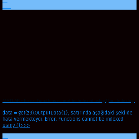
23
Oca
MATLAB – Error: Functions cannot be indexed using {} or . indexing.
data = get(z9).OutputData{1}; satırında aşağıdaki şekilde
hata vermekteydi. Error: Functions cannot be indexed
using {}>>>
16