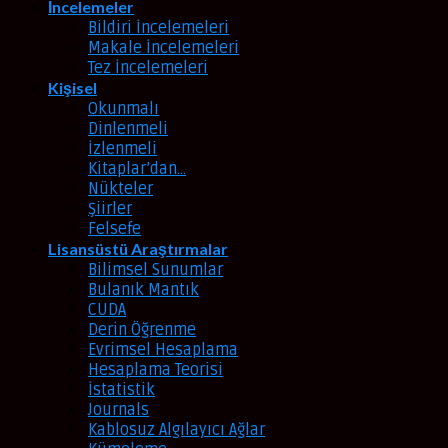
İncelemeler
Bildiri İncelemeleri
Makale İncelemeleri
Tez İncelemeleri
Kişisel
Okunmalı
Dinlenmeli
İzlenmeli
Kitaplar’dan…
Nükteler
Şiirler
Felsefe
Lisansüstü Araştırmalar
Bilimsel Sunumlar
Bulanık Mantık
CUDA
Derin Öğrenme
Evrimsel Hesaplama
Hesaplama Teorisi
İstatistik
Journals
Kablosuz Algılayıcı Ağlar