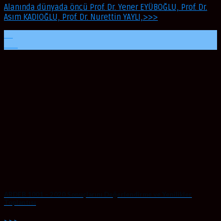
Alanında dünyada öncü Prof. Dr. Yener EYÜBOĞLU, Prof. Dr.
Asım KADIOĞLU, Prof. Dr. Nurettin YAYLI,>>>
06
Mar
ARDEB 1001 – 2020 Sonuçlarını Değerlendirme ve Yenilikler
Toplantısı