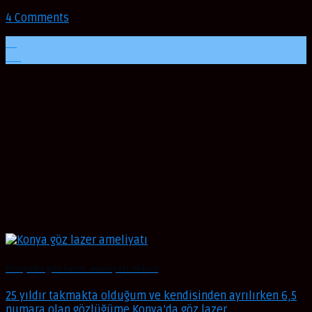
4 Comments
21
Eki
Konya’da göz lazer ameliyatı oldum
25 yıldır takmakta olduğum ve kendisinden ayrılırken 6,5
numara olan gözlüğüme Konya’da göz lazer