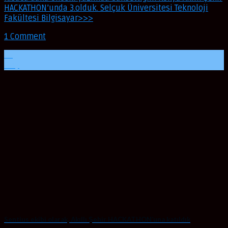
HACKATHON’unda 3.olduk. Selçuk Üniversitesi Teknoloji
Fakültesi Bilgisayar>>>
1 Comment
29
May
Sentius ekibi olarak, Akıllı Şehir HACKATHON’una katıldık