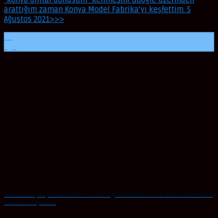
“konya dijital dönüşüm” kelimesini Google üzerinden
arattığım zaman Konya Model Fabrika‘yı keşfettim. 5
Ağustos 2021>>>
06
Ağu
Otomatlar, Biçimsel Diller ve Turing Makineleri – Dr. Emre Sermutlu
– Cinius Yayınları