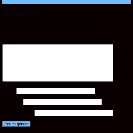
Oca
Bir cevap yazın
E-posta hesabınız yayımlanmayacak.
Gerekli alanlar
*
ile
işaretlenmişlerdir
Yorum
*
İsim
*
E-posta
*
İnternet sitesi