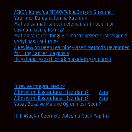
Son Yazılar
ASKON Konya’da MEVKA TeknoGirişim Girişimci-
Yatırımcı Buluşmaları’na katıldım
24 Ağustos 2023
Matlab’da matrisin tüm elemanlarını belirli bir
sayıdan nasıl çıkarırız?
22 Şubat 2023
Matlab’ta iç içe döngüyle matris gezerek istediğimiz
veriyi nasıl buluruz?
20 Şubat 2023
A Review on Deep Learning-Based Methods Developed
for Lung Cancer Diagnosis
9 Ocak 2023
İlk yabancı yazarlı ortak makalem yayınlandı
21 Ekim
2022
Son Yorumlar
Türev ve İntegral Nedir?
için
Inna Polat
Adım Adım Poster Nasıl Hazırlanır?
için
Azra
Adım Adım Poster Nasıl Hazırlanır?
için
Azra
Yapay Zekâ ve Makine Öğrenmesi Nedir?
için
Sakıp
Köksal
İkili Ağaçlar Üzerinde Dolaşma Nasıl Yapılır?
için
Recep Baltaş