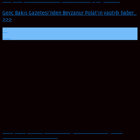
Genç Bakış Gazetesi’nden Beyzanur Polat’ın yaptığı haber…
Genç Bakış Gazetesi’nden Beyzanur Polat’ın yaptığı haber…
>>>
22
Kas
Binary Sooty Tern Optimization Algorithms for solving Wind
Turbine Placement Problem