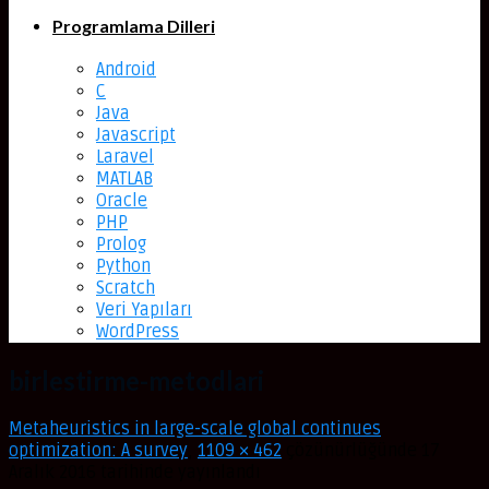
Programlama Dilleri
Android
C
Java
Javascript
Laravel
MATLAB
Oracle
PHP
Prolog
Python
Scratch
Veri Yapıları
WordPress
birlestirme-metodlari
Metaheuristics in large-scale global continues
optimization: A survey
,
1109 × 462
çözünürlüğünde
17
Aralık 2016
tarihinde yayınlandı