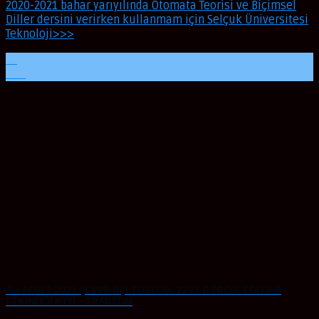
2020-2021 bahar yarıyılında Otomata Teorisi ve Biçimsel
Diller dersini verirken kullanmam için Selçuk Üniversitesi
Teknoloji>>>
21
Mar
4-6 MART 2021 ÇEVRİMİÇİ TÜBİTAK-2237-B PROJE EĞİTİMİ
ETKİNLİĞİ KTÜ – TRABZON