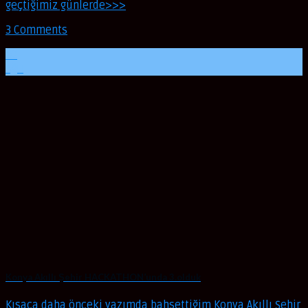
geçtiğimiz günlerde>>>
3 Comments
02
Ağu
Konya Akıllı Şehir HACKATHON’unda 3.olduk
Kısaca daha önceki yazımda bahsettiğim Konya Akıllı Şehir