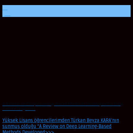
20
Şub
A Review on Deep Learning-Based Methods Developed for Lung
Cancer Diagnosis
Yüksek Lisans öğrencilerimden Türkan Beyza KARA’nın
sunmuş olduğu “A Review on Deep Learning-Based
Methods Developed>>>