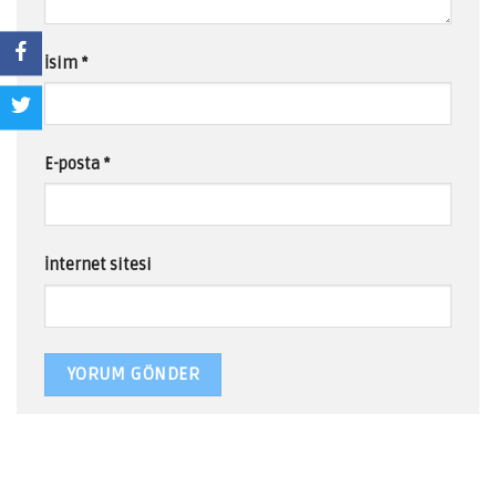
İsim
*
E-posta
*
İnternet sitesi