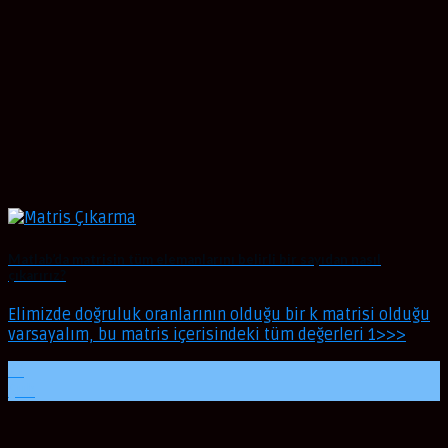
Matlab’da matrisin tüm elemanlarını belirli bir sayıdan nasıl
çıkarırız?
Elimizde doğruluk oranlarının olduğu bir k matrisi olduğu
varsayalım, bu matris içerisindeki tüm değerleri 1>>>
22
Şub