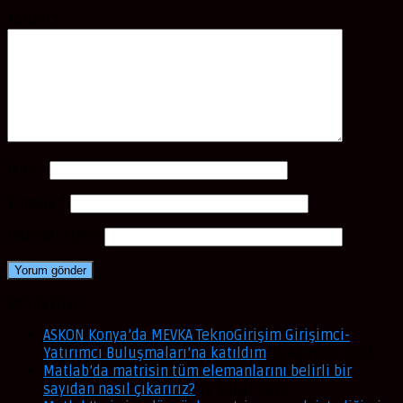
Yorum
*
İsim
*
E-posta
*
İnternet sitesi
Son Yazılar
ASKON Konya’da MEVKA TeknoGirişim Girişimci-
Yatırımcı Buluşmaları’na katıldım
24 Ağustos 2023
Matlab’da matrisin tüm elemanlarını belirli bir
sayıdan nasıl çıkarırız?
22 Şubat 2023