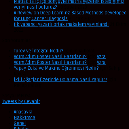
Matlab’ta iç içe döngüyle matris gezerek istediğimiz
veriyi nasıl buluruz?
20 Şubat 2023
A Review on Deep Learning-Based Methods Developed
for Lung Cancer Diagnosis
9 Ocak 2023
İlk yabancı yazarlı ortak makalem yayınlandı
21 Ekim
2022
Son Yorumlar
Türev ve İntegral Nedir?
için
Inna Polat
Adım Adım Poster Nasıl Hazırlanır?
için
Azra
Adım Adım Poster Nasıl Hazırlanır?
için
Azra
Yapay Zekâ ve Makine Öğrenmesi Nedir?
için
Sakıp
Köksal
İkili Ağaçlar Üzerinde Dolaşma Nasıl Yapılır?
için
Recep Baltaş
Sosyal MEDYA
Tweets by Cevahir
Anasayfa
Hakkımda
Genel