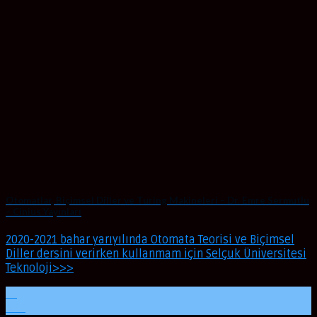
Otomatlar, Biçimsel Diller ve Turing Makineleri – Dr. Emre Sermutlu
– Cinius Yayınları
2020-2021 bahar yarıyılında Otomata Teorisi ve Biçimsel
Diller dersini verirken kullanmam için Selçuk Üniversitesi
Teknoloji>>>
21
Mar