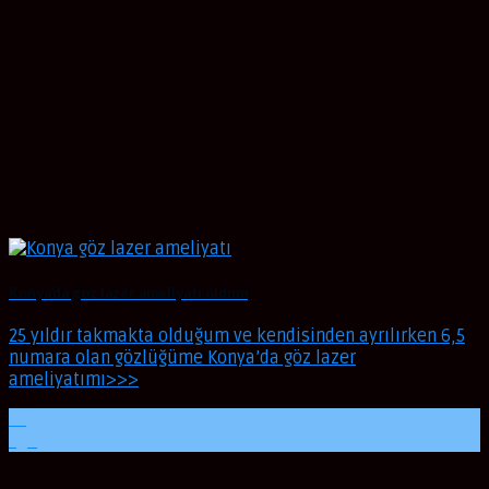
Konya’da göz lazer ameliyatı oldum
25 yıldır takmakta olduğum ve kendisinden ayrılırken 6,5
numara olan gözlüğüme Konya’da göz lazer
ameliyatımı>>>
21
Ağu