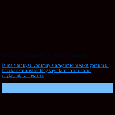
Sayfamda paylaştığım bütün Karikatürler silinmiştir
İsimsiz bir uyarı yorumuyla araştırdığım vakit gördüm ki
bazı karikatüristler blog sayfalarında karikatür
paylaşanlara dava>>>
23
Oca