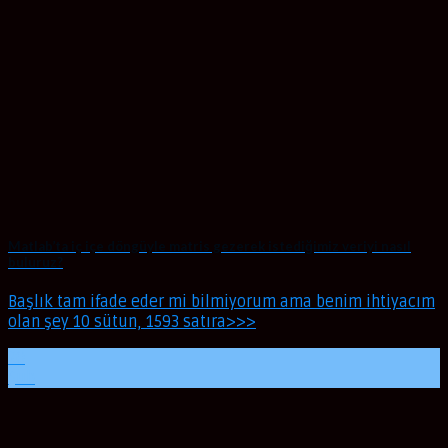
Matlab’ta iç içe döngüyle matris gezerek istediğimiz veriyi nasıl
buluruz?
Başlık tam ifade eder mi bilmiyorum ama benim ihtiyacım
olan şey 10 sütun, 1593 satıra>>>
20
Şub