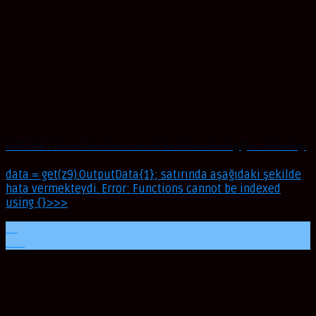
MATLAB – Error: Functions cannot be indexed using {} or . indexing.
data = get(z9).OutputData{1}; satırında aşağıdaki şekilde
hata vermekteydi. Error: Functions cannot be indexed
using {}>>>
16
Oca