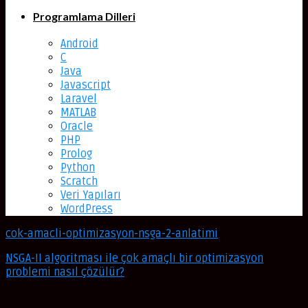
Programlama Dilleri
Android
C
Java
Javascript
Laravel
MATLAB
Oracle
PHP
Prolog
Python
Scratch
Veri Yapıları
WordPress
cok-amacli-optimizasyon-nsga-2-anlatimi
NSGA-II algoritması ile çok amaçlı bir optimizasyon
problemi nasıl çözülür?