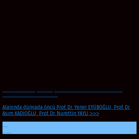
4-6 MART 2021 ÇEVRİMİÇİ TÜBİTAK-2237-B PROJE EĞİTİMİ
ETKİNLİĞİ KTÜ – TRABZON
Alanında dünyada öncü Prof. Dr. Yener EYÜBOĞLU, Prof. Dr.
Asım KADIOĞLU, Prof. Dr. Nurettin YAYLI,>>>
06
Mar