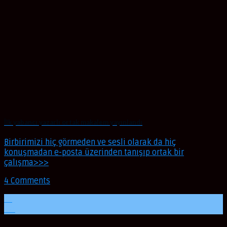
İlk yabancı yazarlı ortak makalem yayınlandı
Birbirimizi hiç görmeden ve sesli olarak da hiç
konuşmadan e-posta üzerinden tanışıp ortak bir
çalışma>>>
4 Comments
21
Eki