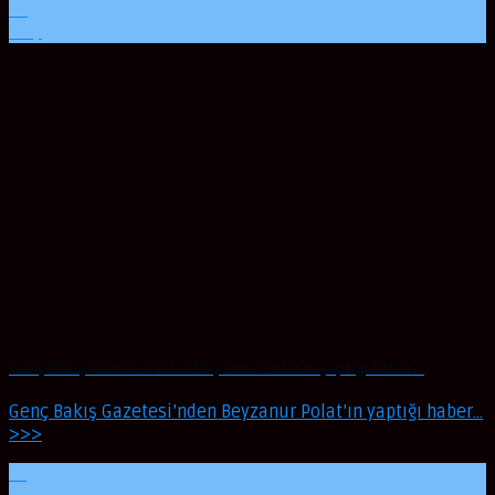
24
May
Genç Bakış Gazetesi’nden Beyzanur Polat’ın yaptığı haber…
Genç Bakış Gazetesi’nden Beyzanur Polat’ın yaptığı haber…
>>>
22