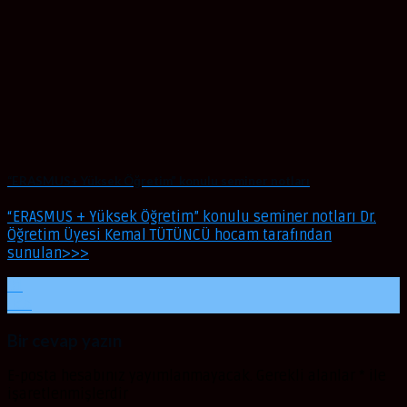
“ERASMUS+ Yüksek Öğretim” konulu seminer notları
“ERASMUS + Yüksek Öğretim” konulu seminer notları Dr.
Öğretim Üyesi Kemal TÜTÜNCÜ hocam tarafından
sunulan>>>
01
Oca
Bir cevap yazın
E-posta hesabınız yayımlanmayacak.
Gerekli alanlar
*
ile
işaretlenmişlerdir