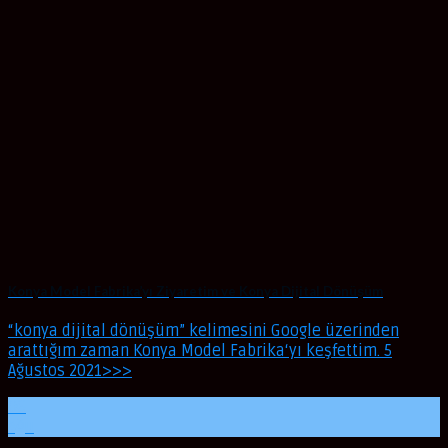
Konya Model Fabrika’yı Ziyaretim ve Konya Dijital Dönüşüm
“konya dijital dönüşüm” kelimesini Google üzerinden
arattığım zaman Konya Model Fabrika‘yı keşfettim. 5
Ağustos 2021>>>
06
Ağu