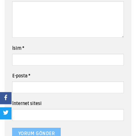
İsim
*
E-posta
*
İnternet sitesi