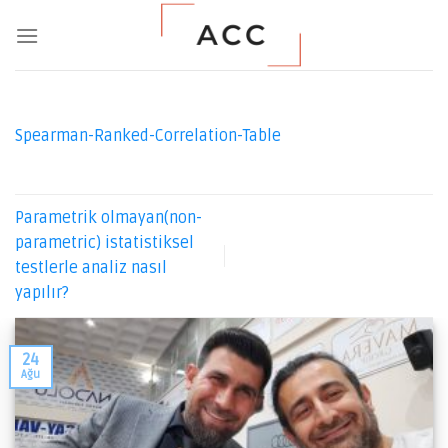
Skip
to
content
Spearman-Ranked-Correlation-Table
Parametrik olmayan(non-
parametric) istatistiksel
testlerle analiz nasıl
yapılır?
24
Ağu