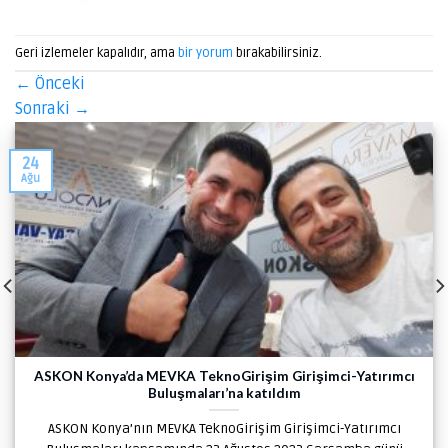
Geri izlemeler kapalıdır, ama
bir yorum
bırakabilirsiniz.
←
Önceki
Sonraki
→
24
Ağu
ASKON Konya’da MEVKA TeknoGirişim Girişimci-Yatırımcı
Buluşmaları’na katıldım
ASKON Konya’nın MEVKA TeknoGirişim Girişimci-Yatırımcı