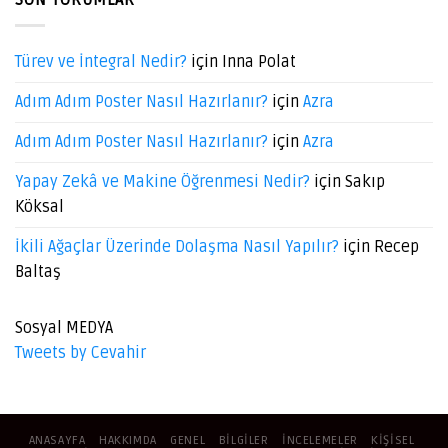
SON YORUMLAR
Türev ve İntegral Nedir?
için
Inna Polat
Adım Adım Poster Nasıl Hazırlanır?
için
Azra
Adım Adım Poster Nasıl Hazırlanır?
için
Azra
Yapay Zekâ ve Makine Öğrenmesi Nedir?
için
Sakıp
Köksal
İkili Ağaçlar Üzerinde Dolaşma Nasıl Yapılır?
için
Recep
Baltaş
Sosyal MEDYA
Tweets by Cevahir
ANASAYFA
HAKKIMDA
GENEL
BILGILER
İNCELEMELER
KIŞISEL