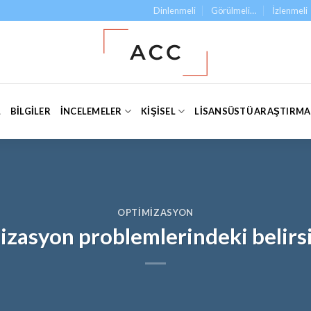
Dinlenmeli
Görülmeli…
İzlenmeli
L
BILGILER
İNCELEMELER
KIŞISEL
LISANSÜSTÜ ARAŞTIRM
OPTIMIZASYON
zasyon problemlerindeki belirsi