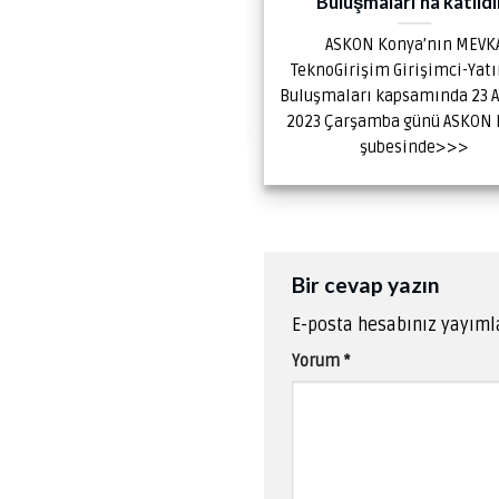
Buluşmaları’na katıld
US + Yüksek Öğretim” konulu
ASKON Konya’nın MEVK
er notları Dr. Öğretim Üyesi
TeknoGirişim Girişimci-Yat
 TÜTÜNCÜ hocam tarafından
Buluşmaları kapsamında 23 
sunulan>>>
2023 Çarşamba günü ASKON
şubesinde>>>
Bir cevap yazın
E-posta hesabınız yayım
Yorum
*