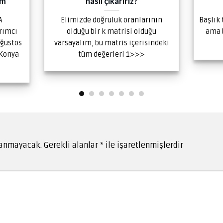
ım
nasıl çıkarırız?
A
Elimizde doğruluk oranlarının
Başlık
ırımcı
olduğu bir k matrisi olduğu
ama 
Ağustos
varsayalım, bu matris içerisindeki
 Konya
tüm değerleri 1>>>
lanmayacak.
Gerekli alanlar
*
ile işaretlenmişlerdir