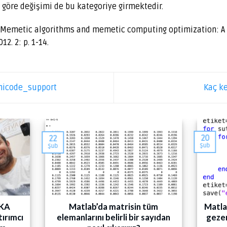
göre değişimi de bu kategoriye girmektedir.
a, Memetic algorithms and memetic computing optimization: A
2. 2: p. 1-14.
nicode_support
Kaç k
20
22
Şub
Şub
VKA
Matlab’da matrisin tüm
Matla
tırımcı
elemanlarını belirli bir sayıdan
gezer