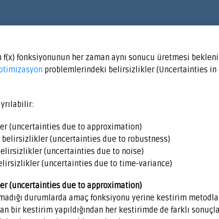
in f(x) fonksiyonunun her zaman aynı sonucu üretmesi bekleni
ptimizasyon
problemlerindeki belirsizlikler (Uncertainties in
rılabilir:
kler (uncertainties due to approximation)
belirsizlikler (uncertainties due to robustness)
lirsizlikler (uncertainties due to noise)
lirsizlikler (uncertainties due to time-variance)
kler (uncertainties due to approximation)
madığı durumlarda amaç fonksiyonu yerine kestirim metodları 
 bir kestirim yapıldığından her kestirimde de farklı sonuçl