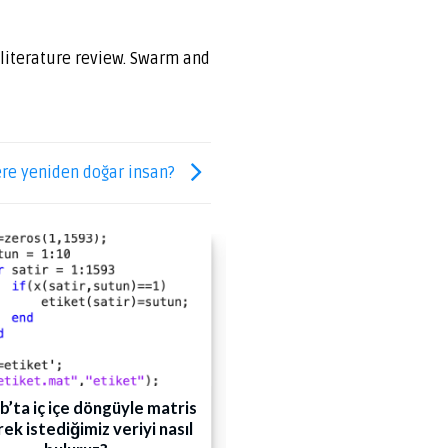
 literature review. Swarm and
ere yeniden doğar insan?
09
Oca
b’ta iç içe döngüyle matris
A Review on Deep Lear
ek istediğimiz veriyi nasıl
Based Methods Develop