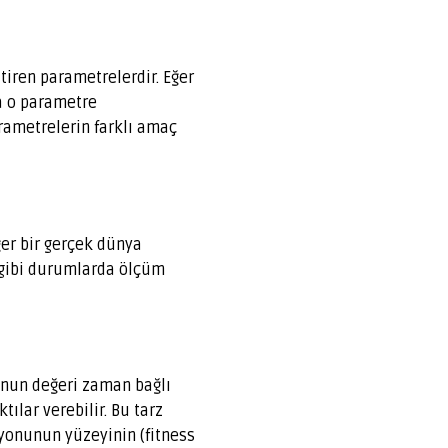
iren parametrelerdir. Eğer
a o parametre
rametrelerin farklı amaç
ğer bir gerçek dünya
u gibi durumlarda ölçüm
nun değeri zaman bağlı
ılar verebilir. Bu tarz
yonunun yüzeyinin (fitness