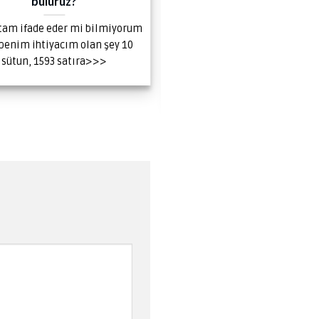
buluruz?
Lung Cancer Diagnos
 tam ifade eder mi bilmiyorum
Yüksek Lisans öğrenciler
benim ihtiyacım olan şey 10
Türkan Beyza KARA’nın s
sütun, 1593 satıra>>>
olduğu “A Review on Deep Le
Based Methods Develope