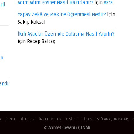
Adım Adım Poster Nasıl Hazırlanır?
için
Azra
rli
Yapay Zekâ ve Makine Öğrenmesi Nedir?
için
Sakıp Köksal
İkili Ağaçlar Üzerinde Dolaşma Nasıl Yapılır?
için
Recep Baltaş
ds
andı
A
GENEL
BILGILER
İNCELEMELER
KIŞISEL
LISANSÜSTÜ ARAŞTIRMALAR
©
Ahmet Cevahir ÇINAR