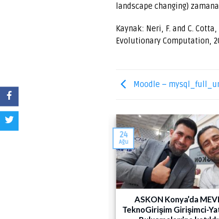
landscape changing) zamana 
Kaynak: Neri, F. and C. Cott
Evolutionary Computation, 201
Moodle – mysql_full_u
24
Ağu
SMUS+ Yüksek Öğretim”
ASKON Konya’da ME
onulu seminer notları
TeknoGirişim Girişimci-Ya