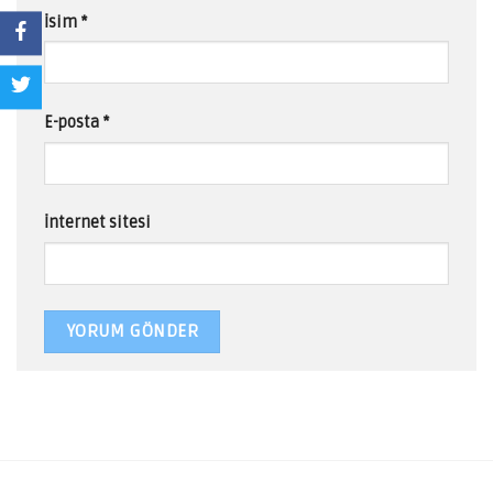
İsim
*
E-posta
*
İnternet sitesi