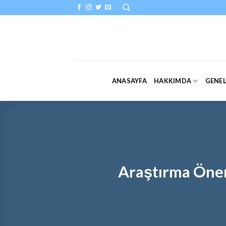
Skip
to
content
ANASAYFA
HAKKIMDA
GENE
Araştırma Öner