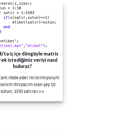
09
Oca
b’ta iç içe döngüyle matris
A Review on Deep Lear
ek istediğimiz veriyi nasıl
Based Methods Develop
buluruz?
Lung Cancer Diagnos
 tam ifade eder mi bilmiyorum
Yüksek Lisans öğrenciler
benim ihtiyacım olan şey 10
Türkan Beyza KARA’nın s
sütun, 1593 satıra>>>
olduğu “A Review on Deep Le
Based Methods Develope