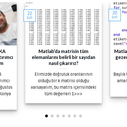
20
22
Şub
Şub
VKA
Matlab’da matrisin tüm
Matla
tırımcı
elemanlarını belirli bir sayıdan
gezer
ım
nasıl çıkarırız?
A
Elimizde doğruluk oranlarının
Başlık
ırımcı
olduğu bir k matrisi olduğu
ama 
Ağustos
varsayalım, bu matris içerisindeki
 Konya
tüm değerleri 1>>>