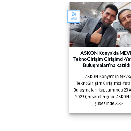
24
Ağu
SMUS+ Yüksek Öğretim”
ASKON Konya’da ME
onulu seminer notları
TeknoGirişim Girişimci-Ya
Buluşmaları’na katıld
US + Yüksek Öğretim” konulu
ASKON Konya’nın MEVK
er notları Dr. Öğretim Üyesi
TeknoGirişim Girişimci-Yat
 TÜTÜNCÜ hocam tarafından
Buluşmaları kapsamında 23 
sunulan>>>
2023 Çarşamba günü ASKON
şubesinde>>>