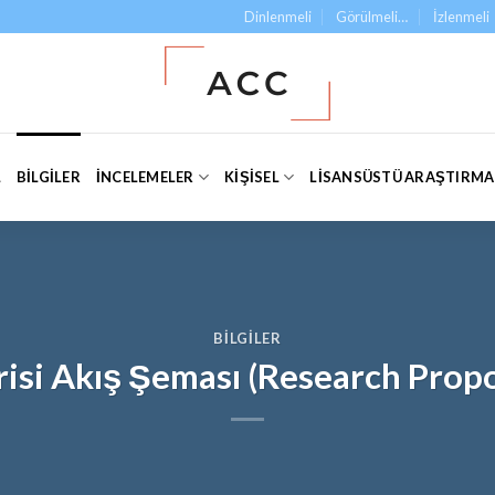
Dinlenmeli
Görülmeli…
İzlenmeli
L
BILGILER
İNCELEMELER
KIŞISEL
LISANSÜSTÜ ARAŞTIRM
BILGILER
isi Akış Şeması (Research Propo