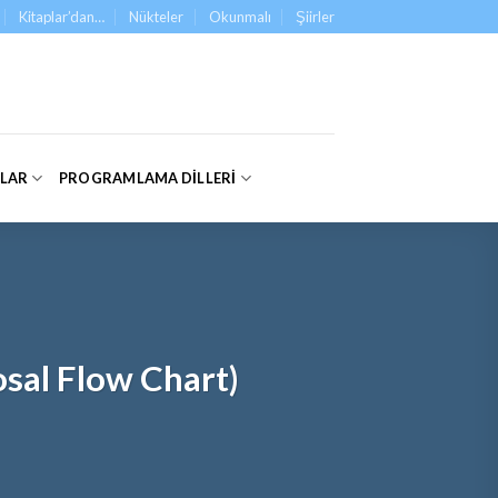
Kitaplar’dan…
Nükteler
Okunmalı
Şiirler
ALAR
PROGRAMLAMA DILLERI
sal Flow Chart)