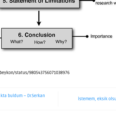
m/beykon/status/980543756071038976
akta buldum – Dr.Serkan
İstemem, eksik ols