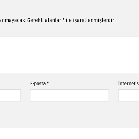
lanmayacak.
Gerekli alanlar
*
ile işaretlenmişlerdir
E-posta
*
İnternet s