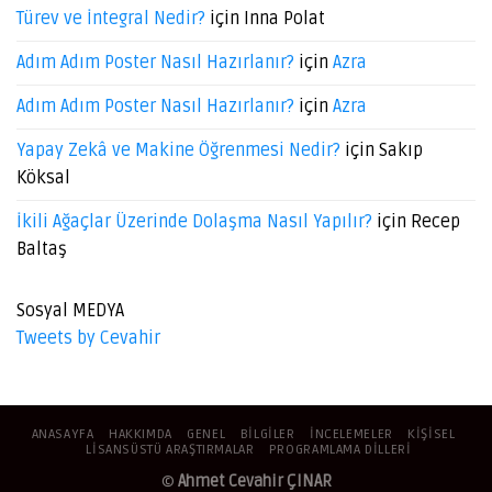
Türev ve İntegral Nedir?
için
Inna Polat
Adım Adım Poster Nasıl Hazırlanır?
için
Azra
Adım Adım Poster Nasıl Hazırlanır?
için
Azra
Yapay Zekâ ve Makine Öğrenmesi Nedir?
için
Sakıp
Köksal
İkili Ağaçlar Üzerinde Dolaşma Nasıl Yapılır?
için
Recep
Baltaş
Sosyal MEDYA
Tweets by Cevahir
ANASAYFA
HAKKIMDA
GENEL
BILGILER
İNCELEMELER
KIŞISEL
LISANSÜSTÜ ARAŞTIRMALAR
PROGRAMLAMA DILLERI
©
Ahmet Cevahir ÇINAR