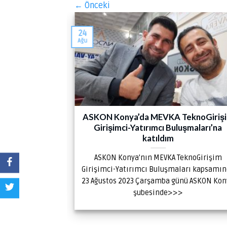
←
Önceki
24
Ağu
tim” konulu
ASKON Konya’da MEVKA TeknoGiriş
rı
Girişimci-Yatırımcı Buluşmaları’na
katıldım
konulu seminer
ASKON Konya’nın MEVKA TeknoGirişim
Kemal TÜTÜNCÜ
Girişimci-Yatırımcı Buluşmaları kapsamı
nulan>>>
23 Ağustos 2023 Çarşamba günü ASKON Kon
şubesinde>>>