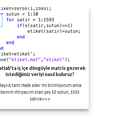
09
Oca
tlab’ta iç içe döngüyle matris gezerek
A Review 
istediğimiz veriyi nasıl buluruz?
Methods De
Başlık tam ifade eder mi bilmiyorum ama
Yüksek Lisans 
benim ihtiyacım olan şey 10 sütun, 1593
KARA’nın sunm
satıra>>>
Learning-Ba