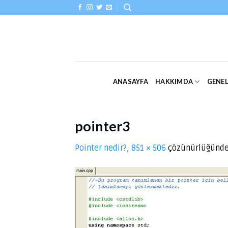
Skip
to
content
ANASAYFA
HAKKIMDA
GENE
pointer3
Pointer nedir?
,
851 × 506
çözünürlüğünd