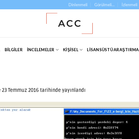
Dinlenmeli
Görülmeli…
İzlenmeli
L
BILGILER
İNCELEMELER
KIŞISEL
LISANSÜSTÜ ARAŞTIRM
e
23 Temmuz 2016
tarihinde yayınlandı