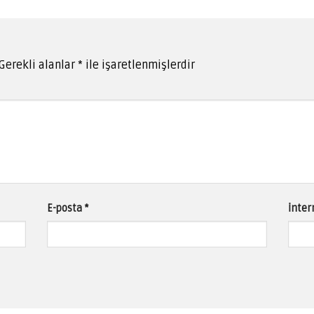
Gerekli alanlar
*
ile işaretlenmişlerdir
E-posta
*
İnter