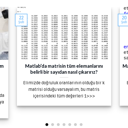
22
20
Şub
Şub
im
Matlab’da matrisin tüm elemanlarını
Ma
belirli bir sayıdan nasıl çıkarırız?
Elimizde doğruluk oranlarının olduğu bir k
matrisi olduğu varsayalım, bu matris
nda
içerisindeki tüm değerleri 1>>>
ya