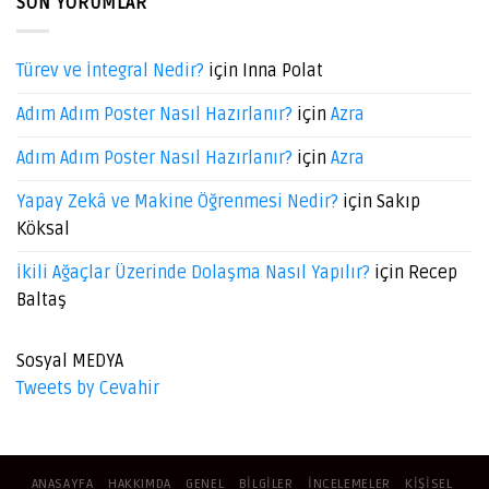
SON YORUMLAR
Türev ve İntegral Nedir?
için
Inna Polat
Adım Adım Poster Nasıl Hazırlanır?
için
Azra
Adım Adım Poster Nasıl Hazırlanır?
için
Azra
Yapay Zekâ ve Makine Öğrenmesi Nedir?
için
Sakıp
Köksal
İkili Ağaçlar Üzerinde Dolaşma Nasıl Yapılır?
için
Recep
Baltaş
Sosyal MEDYA
Tweets by Cevahir
ANASAYFA
HAKKIMDA
GENEL
BILGILER
İNCELEMELER
KIŞISEL