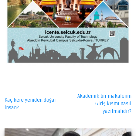
Akademik bir makalenin
Kaç kere yeniden doğar
Giriş kısmı nasıl
insan?
yazılmalıdır?