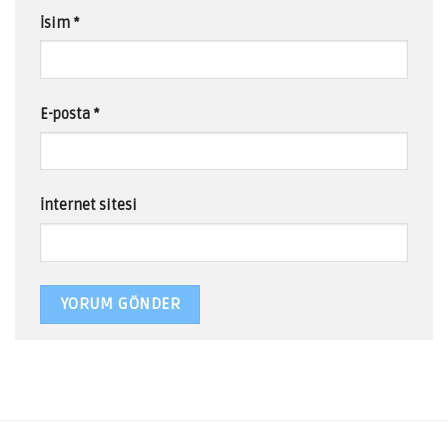
İsim
*
E-posta
*
İnternet sitesi