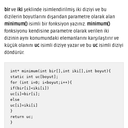
bir
ve
iki
şeklinde isimlendirilmiş iki diziyi ve bu
dizilerin boyutlarını dışarıdan parametre olarak alan
minimum()
isimli bir fonksiyon yazınız.
minimum()
fonksiyonu kendisine parametre olarak verilen iki
dizinin aynı konumundaki elemanlarını karşılaştırır ve
küçük olanını
uc
isimli diziye yazar ve bu
uc
isimli diziyi
döndürür.
int* minimum(int bir[],int iki[],int boyut){

static int uc[boyut];

for (int i=0; i<boyut;i++){

if(bir[i]<iki[i])

uc[i]=bir[i];

else

uc[i]=iki[i]

}

return uc;

}