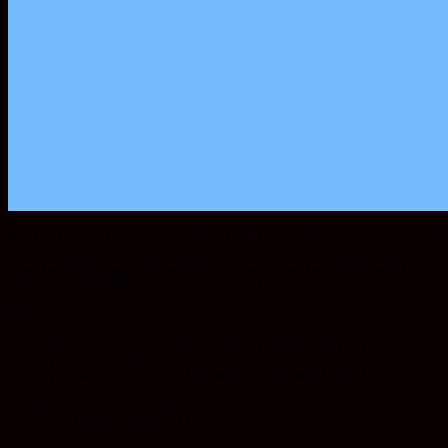
Android’te String ifadedeki tarih bilgisini Date’e nasıl çevirir
SimpleDateFormat formatter = new SimpleDateFormat("dd/M
String dateInString = "07/06/2013";

try {

    Date date = formatter.parse(dateInString);

    System.out.println(date);

    System.out.println(formatter.format(date));

} catch (ParseException e) {

    e.printStackTrace();

}