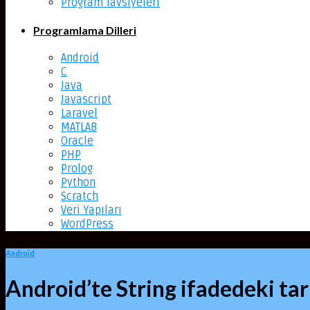
Program Tavsiyeleri
Programlama Dilleri
Android
C
Java
Javascript
Laravel
MATLAB
Oracle
PHP
Prolog
Python
Scratch
Veri Yapıları
WordPress
Android
Android’te String ifadedeki tarih