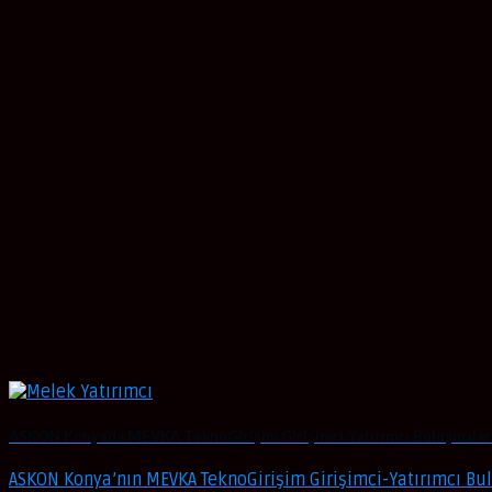
ASKON Konya’da MEVKA TeknoGirişim Girişimci-Yatırımcı Buluşmaları
ASKON Konya’nın MEVKA TeknoGirişim Girişimci-Yatırımcı 