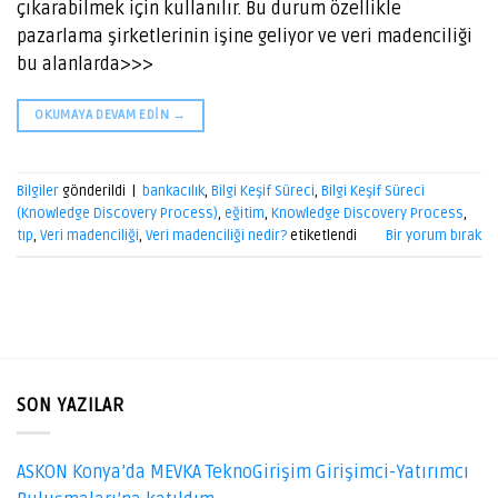
çıkarabilmek için kullanılır. Bu durum özellikle
pazarlama şirketlerinin işine geliyor ve veri madenciliği
bu alanlarda>>>
OKUMAYA DEVAM EDIN
→
Bilgiler
gönderildi
|
bankacılık
,
Bilgi Keşif Süreci
,
Bilgi Keşif Süreci
(Knowledge Discovery Process)
,
eğitim
,
Knowledge Discovery Process
,
tıp
,
Veri madenciliği
,
Veri madenciliği nedir?
etiketlendi
Bir yorum bırak
SON YAZILAR
ASKON Konya’da MEVKA TeknoGirişim Girişimci-Yatırımcı