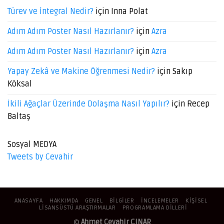
Türev ve İntegral Nedir?
için
Inna Polat
Adım Adım Poster Nasıl Hazırlanır?
için
Azra
Adım Adım Poster Nasıl Hazırlanır?
için
Azra
Yapay Zekâ ve Makine Öğrenmesi Nedir?
için
Sakıp
Köksal
İkili Ağaçlar Üzerinde Dolaşma Nasıl Yapılır?
için
Recep
Baltaş
Sosyal MEDYA
Tweets by Cevahir
ANASAYFA
HAKKIMDA
GENEL
BILGILER
İNCELEMELER
KIŞISEL
LISANSÜSTÜ ARAŞTIRMALAR
PROGRAMLAMA DILLERI
©
Ahmet Cevahir ÇINAR