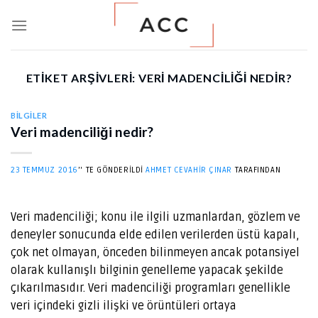
Skip
to
content
ETIKET ARŞIVLERI:
VERI MADENCILIĞI NEDIR?
BILGILER
Veri madenciliği nedir?
23 TEMMUZ 2016
’' TE GÖNDERILDI
AHMET CEVAHIR ÇINAR
TARAFINDAN
Veri madenciliği; konu ile ilgili uzmanlardan, gözlem ve
deneyler sonucunda elde edilen verilerden üstü kapalı,
çok net olmayan, önceden bilinmeyen ancak potansiyel
olarak kullanışlı bilginin genelleme yapacak şekilde
çıkarılmasıdır. Veri madenciliği programları genellikle
veri içindeki gizli ilişki ve örüntüleri ortaya