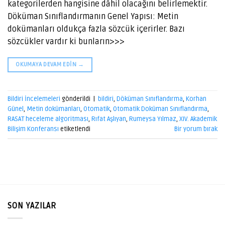
kategorilerden hangisine dâhil olacağını belirlemektir.
Döküman Sınıflandırmanın Genel Yapısı: Metin
dokümanları oldukça fazla sözcük içerirler. Bazı
sözcükler vardır ki bunların>>>
OKUMAYA DEVAM EDIN
→
Bildiri İncelemeleri
gönderildi
|
bildiri
,
Döküman Sınıflandırma
,
Korhan
Günel
,
Metin dokümanları
,
Otomatik
,
Otomatik Doküman Sınıflandırma
,
RASAT heceleme algoritması
,
Rıfat Aşlıyan
,
Rumeysa Yılmaz
,
XIV. Akademik
Bilişim Konferansı
etiketlendi
Bir yorum bırak
SON YAZILAR