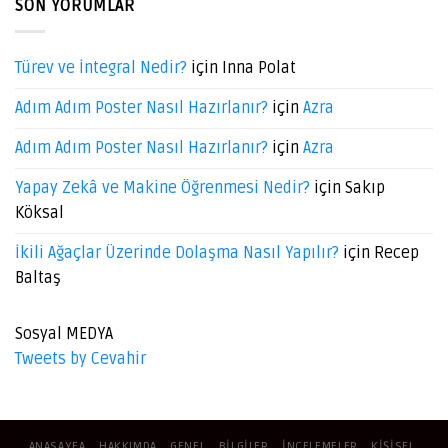
SON YORUMLAR
Türev ve İntegral Nedir?
için
Inna Polat
Adım Adım Poster Nasıl Hazırlanır?
için
Azra
Adım Adım Poster Nasıl Hazırlanır?
için
Azra
Yapay Zekâ ve Makine Öğrenmesi Nedir?
için
Sakıp
Köksal
İkili Ağaçlar Üzerinde Dolaşma Nasıl Yapılır?
için
Recep
Baltaş
Sosyal MEDYA
Tweets by Cevahir
ANASAYFA
HAKKIMDA
GENEL
BILGILER
İNCELEMELER
KIŞISEL