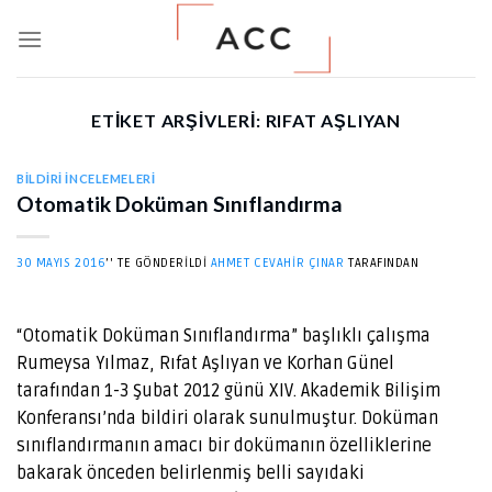
Skip
to
content
ETIKET ARŞIVLERI:
RIFAT AŞLIYAN
BILDIRI İNCELEMELERI
Otomatik Doküman Sınıflandırma
30 MAYIS 2016
’' TE GÖNDERILDI
AHMET CEVAHIR ÇINAR
TARAFINDAN
“Otomatik Doküman Sınıflandırma” başlıklı çalışma
Rumeysa Yılmaz, Rıfat Aşlıyan ve Korhan Günel
tarafından 1-3 Şubat 2012 günü XIV. Akademik Bilişim
Konferansı’nda bildiri olarak sunulmuştur. Doküman
sınıflandırmanın amacı bir dokümanın özelliklerine
bakarak önceden belirlenmiş belli sayıdaki