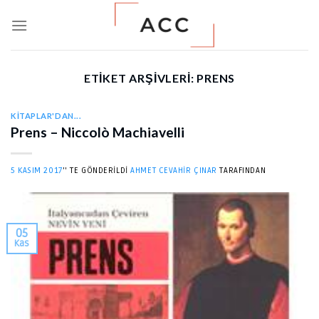
Skip
to
content
ETIKET ARŞIVLERI:
PRENS
KITAPLAR'DAN...
Prens – Niccolò Machiavelli
5 KASIM 2017
’' TE GÖNDERILDI
AHMET CEVAHIR ÇINAR
TARAFINDAN
05
Kas