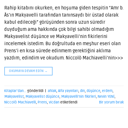
Rahip kitabını okurken, en hoşuma giden tespitin “Amr b.
Âs’ın Makyavelli tarafından tanınsaydı bir üstad olarak
kabul edileceği” görüşünden sonra uzun süredir
duyduğum ama hakkında çok bilgi sahibi olmadığım
Makyavelist düşünce ve Makyavelli’nin fikirlerini
incelemek istedim. Bu doğrultuda en meşhur eseri olan
Prens’i en kısa sürede edinmem gerektiğini aklıma
yazdım, edindim ve okudum. Niccolò Machiavelli’nin>>>
OKUMAYA DEVAM EDIN
→
Kitaplar'dan...
gönderildi
|
ahlak
,
Alfa yayınları
,
din
,
düşünce
,
erdem
,
Makyavelist
,
Makyavelist düşünce
,
Makyavelli'nin fikirleri
,
Nevin YENİ
,
Niccolò Machiavelli
,
Prens
,
vicdan
etiketlendi
Bir yorum bırak