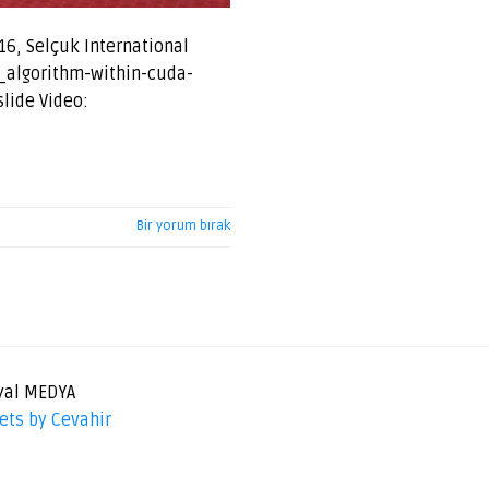
16, Selçuk International
d_algorithm-within-cuda-
lide Video:
Bir yorum bırak
yal MEDYA
ets by Cevahir