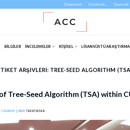
Dinlenmeli
Görülmeli…
İzlenmeli
L
BILGILER
İNCELEMELER
KIŞISEL
LISANSÜSTÜ ARAŞTIRM
ETIKET ARŞIVLERI:
TREE-SEED ALGORITHM (TSA
n of Tree-Seed Algorithm (TSA) within
 CEVAHIR ÇINAR
TARAFINDAN