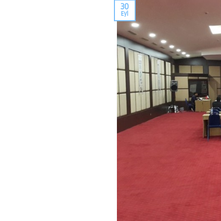
30
Eyl