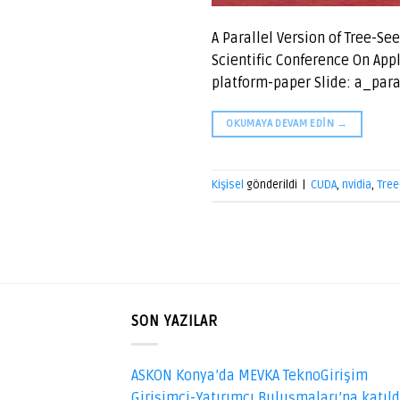
A Parallel Version of Tree-S
Scientific Conference On Ap
platform-paper Slide: a_par
OKUMAYA DEVAM EDIN
→
Kişisel
gönderildi
|
CUDA
,
nvidia
,
Tree
SON YAZILAR
ASKON Konya’da MEVKA TeknoGirişim
Girişimci-Yatırımcı Buluşmaları’na katıl