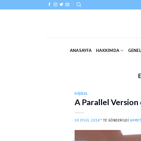
Skip
to
content
ANASAYFA
HAKKIMDA
GENE
KIŞISEL
A Parallel Versio
30 EYLÜL 2016
’' TE GÖNDERILDI
AHMET