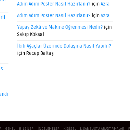
Adım Adım Poster Nasıl Hazırlanır?
için
Azra
Adım Adım Poster Nasıl Hazırlanır?
için
Azra
rli
Yapay Zekâ ve Makine Öğrenmesi Nedir?
için
Sakıp Köksal
İkili Ağaçlar Üzerinde Dolaşma Nasıl Yapılır?
için
Recep Baltaş
ds
andı
A
GENEL
BILGILER
İNCELEMELER
KIŞISEL
LISANSÜSTÜ ARAŞTIRMALAR