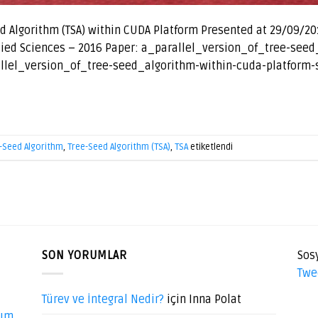
eed Algorithm (TSA) within CUDA Platform Presented at 29/09/20
plied Sciences – 2016 Paper: a_parallel_version_of_tree-see
allel_version_of_tree-seed_algorithm-within-cuda-platform-s
-Seed Algorithm
,
Tree-Seed Algorithm (TSA)
,
TSA
etiketlendi
SON YORUMLAR
Sos
Twe
Türev ve İntegral Nedir?
için
Inna Polat
dım