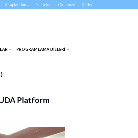
Kitaplar’dan…
Nükteler
Okunmalı
Şiirler
ALAR
PROGRAMLAMA DILLERI
)
 CUDA Platform