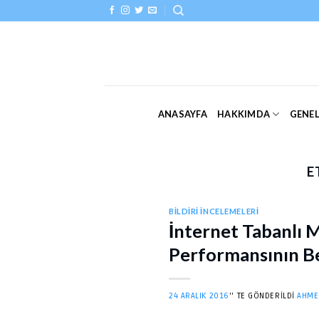
Skip
to
content
ANASAYFA
HAKKIMDA
GENE
E
BILDIRI İNCELEMELERI
İnternet Tabanlı M
Performansının Be
24 ARALIK 2016
’' TE GÖNDERILDI
AHME