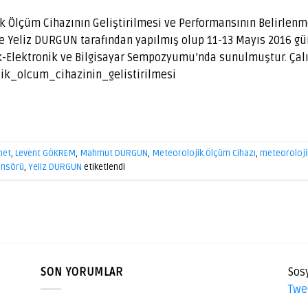
ik Ölçüm Cihazının Geliştirilmesi ve Performansının Belirlenm
eliz DURGUN tarafından yapılmış olup 11-13 Mayıs 2016 gün
k-Elektronik ve Bilgisayar Sempozyumu’nda sunulmuştur. Çalı
ik_olcum_cihazinin_gelistirilmesi
net
,
Levent GÖKREM
,
Mahmut DURGUN
,
Meteorolojik Ölçüm Cihazı
,
meteoroloji
ensörü
,
Yeliz DURGUN
etiketlendi
SON YORUMLAR
Sos
Twe