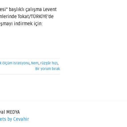
esi” başlıklı çalışma Levent
lerinde Tokat/TÜRKİYE’de
şmayı indirmek için:
k ölçüm istasyonu
,
Nem
,
rüzgâr hızı
,
Bir yorum bırak
yal MEDYA
ets by Cevahir