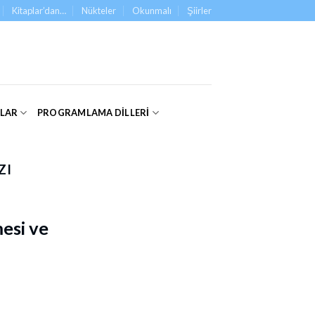
Kitaplar’dan…
Nükteler
Okunmalı
Şiirler
ALAR
PROGRAMLAMA DILLERI
ZI
esi ve