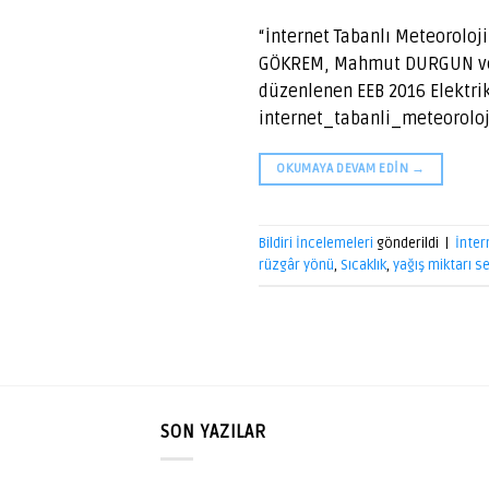
“İnternet Tabanlı Meteoroloj
GÖKREM, Mahmut DURGUN ve Y
düzenlenen EEB 2016 Elektri
internet_tabanli_meteoroloj
OKUMAYA DEVAM EDIN
→
Bildiri İncelemeleri
gönderildi
|
İnter
rüzgâr yönü
,
Sıcaklık
,
yağış miktarı s
SON YAZILAR