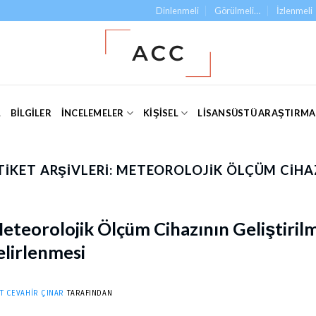
Dinlenmeli
Görülmeli…
İzlenmeli
L
BILGILER
İNCELEMELER
KIŞISEL
LISANSÜSTÜ ARAŞTIRM
TIKET ARŞIVLERI:
METEOROLOJIK ÖLÇÜM CIHA
eteorolojik Ölçüm Cihazının Geliştirilm
lirlenmesi
T CEVAHIR ÇINAR
TARAFINDAN