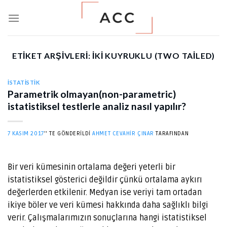
Skip
to
content
ETIKET ARŞIVLERI:
IKI KUYRUKLU (TWO TAILED)
İSTATISTIK
Parametrik olmayan(non-parametric)
istatistiksel testlerle analiz nasıl yapılır?
7 KASIM 2017
’' TE GÖNDERILDI
AHMET CEVAHIR ÇINAR
TARAFINDAN
Bir veri kümesinin ortalama değeri yeterli bir
istatistiksel gösterici değildir çünkü ortalama aykırı
değerlerden etkilenir. Medyan ise veriyi tam ortadan
ikiye böler ve veri kümesi hakkında daha sağlıklı bilgi
verir. Çalışmalarımızın sonuçlarına hangi istatistiksel