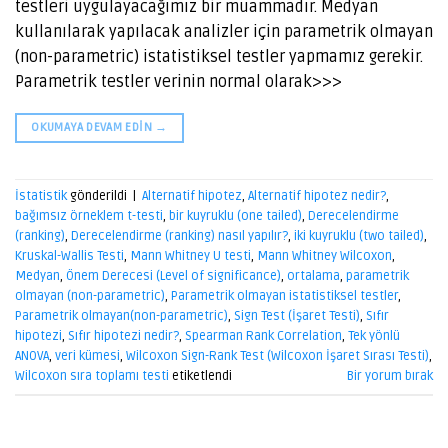
testleri uygulayacağımız bir muammadır. Medyan
kullanılarak yapılacak analizler için parametrik olmayan
(non-parametric) istatistiksel testler yapmamız gerekir.
Parametrik testler verinin normal olarak>>>
OKUMAYA DEVAM EDIN
→
İstatistik
gönderildi
|
Alternatif hipotez
,
Alternatif hipotez nedir?
,
bağımsız örneklem t-testi
,
bir kuyruklu (one tailed)
,
Derecelendirme
(ranking)
,
Derecelendirme (ranking) nasıl yapılır?
,
iki kuyruklu (two tailed)
,
Kruskal-Wallis Testi
,
Mann Whitney U testi
,
Mann Whitney Wilcoxon
,
Medyan
,
Önem Derecesi (Level of significance)
,
ortalama
,
parametrik
olmayan (non-parametric)
,
Parametrik olmayan istatistiksel testler
,
Parametrik olmayan(non-parametric)
,
Sign Test (İşaret Testi)
,
Sıfır
hipotezi
,
Sıfır hipotezi nedir?
,
Spearman Rank Correlation
,
Tek yönlü
ANOVA
,
veri kümesi
,
Wilcoxon Sign-Rank Test (Wilcoxon İşaret Sırası Testi)
,
Wilcoxon sıra toplamı testi
etiketlendi
Bir yorum bırak