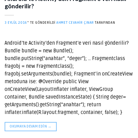
gönderilir?
3 EYLÜL 2016
’' TE GÖNDERILDI
AHMET CEVAHIR ÇINAR
TARAFINDAN
Android’te Activity’den Fragment’e veri nasıl gönderilir?
Bundle bundle = new Bundle();
bundle.putString(“anahtar”, “deger”); … Fragmentclass
fragobj = new Fragmentclass();
fragobj.setArguments(bundle); Fragment’in onCreateView
metoduna ise: @Override public View
onCreateView(LayoutInflater inflater, ViewGroup
container, Bundle savedInstanceState) { String deger=
getArguments().getString(“anahtar”); return
inflater.inflate(R.layout.fragment, container, false); }
OKUMAYA DEVAM EDIN
→