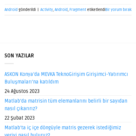
Android
gönderildi
|
Activity
,
Android
,
Fragment
etiketlendi
Bir yorum bırak
SON YAZILAR
ASKON Konya’da MEVKA TeknoGirişim Girişimci-Yatırımcı
Buluşmaları’na katıldım
24 Ağustos 2023
Matlab’da matrisin tüm elemanlarını belirli bir sayıdan
nasıl çıkarırız?
22 Şubat 2023
Matlab’ta iç içe döngüyle matris gezerek istediğimiz
veriyi nasıl buluruz?