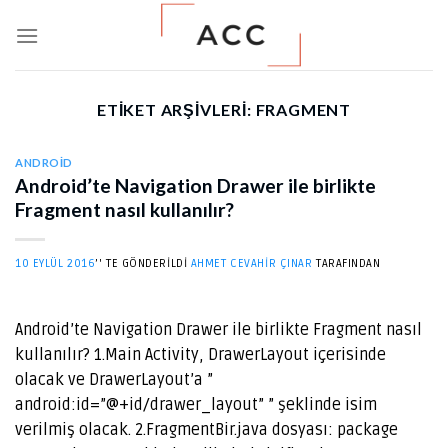
Skip
to
content
ETIKET ARŞIVLERI:
FRAGMENT
ANDROID
Android’te Navigation Drawer ile birlikte
Fragment nasıl kullanılır?
10 EYLÜL 2016
’' TE GÖNDERILDI
AHMET CEVAHIR ÇINAR
TARAFINDAN
Android’te Navigation Drawer ile birlikte Fragment nasıl
kullanılır? 1.Main Activity, DrawerLayout içerisinde
olacak ve DrawerLayout’a ”
android:id=”@+id/drawer_layout” ” şeklinde isim
verilmiş olacak. 2.FragmentBir.java dosyası: package