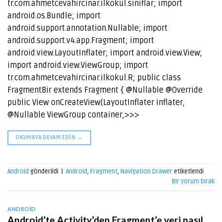
tr.com.ahmetcevahircinar.ilkokul.siniflar; import
android.os.Bundle; import
android.support.annotation.Nullable; import
android.support.v4.app.Fragment; import
android.view.LayoutInflater; import android.view.View;
import android.view.ViewGroup; import
tr.com.ahmetcevahircinar.ilkokul.R; public class
FragmentBir extends Fragment { @Nullable @Override
public View onCreateView(LayoutInflater inflater,
@Nullable ViewGroup container,>>>
OKUMAYA DEVAM EDIN
→
Android
gönderildi
|
Android
,
Fragment
,
Navigation Drawer
etiketlendi
Bir yorum bırak
ANDROID
Android’te Activity’den Fragment’e veri nasıl