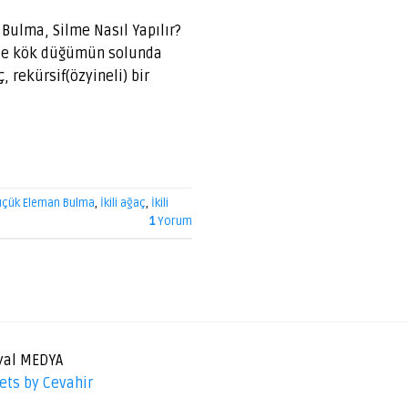
ulma, Silme Nasıl Yapılır?
ı ise kök düğümün solunda
, rekürsif(özyineli) bir
üçük Eleman Bulma
,
İkili ağaç
,
İkili
1
Yorum
yal MEDYA
ets by Cevahir