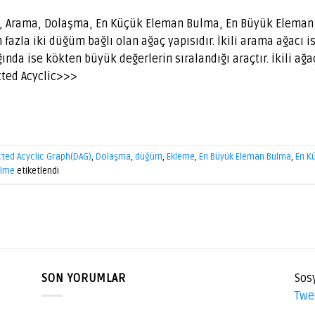
e, Arama, Dolaşma, En Küçük Eleman Bulma, En Büyük Eleman B
 fazla iki düğüm bağlı olan ağaç yapısıdır. İkili arama ağac
nda ise kökten büyük değerlerin sıralandığı araçtır. İkili ağaç
ected Acyclic>>>
cted Acyclic Graph(DAG)
,
Dolaşma
,
düğüm
,
Ekleme
,
En Büyük Eleman Bulma
,
En K
ilme
etiketlendi
SON YORUMLAR
Sos
Twe