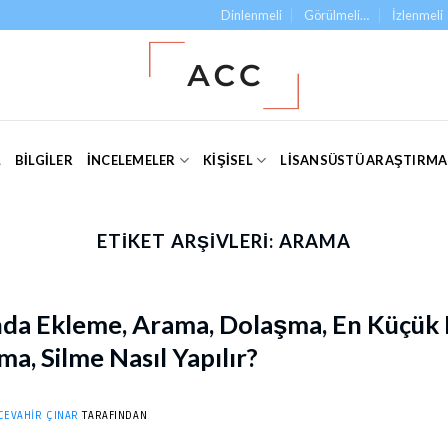
Dinlenmeli
Görülmeli…
İzlenmeli
L
BILGILER
İNCELEMELER
KIŞISEL
LISANSÜSTÜ ARAŞTIRM
ETIKET ARŞIVLERI:
ARAMA
’nda Ekleme, Arama, Dolaşma, En Küçük
a, Silme Nasıl Yapılır?
CEVAHIR ÇINAR
TARAFINDAN