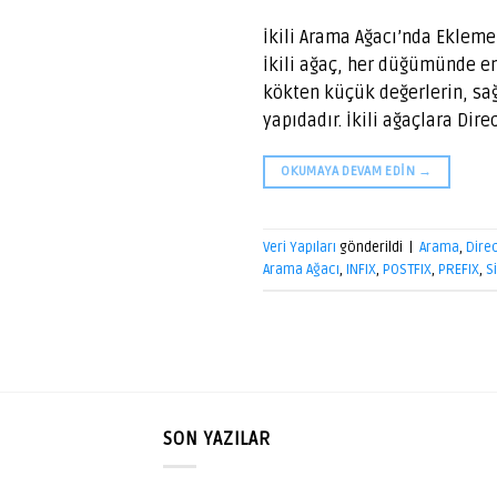
İkili Arama Ağacı’nda Eklem
İkili ağaç, her düğümünde en
kökten küçük değerlerin, sağı
yapıdadır. İkili ağaçlara Dir
OKUMAYA DEVAM EDIN
→
Veri Yapıları
gönderildi
|
Arama
,
Dire
Arama Ağacı
,
INFIX
,
POSTFIX
,
PREFIX
,
S
SON YAZILAR