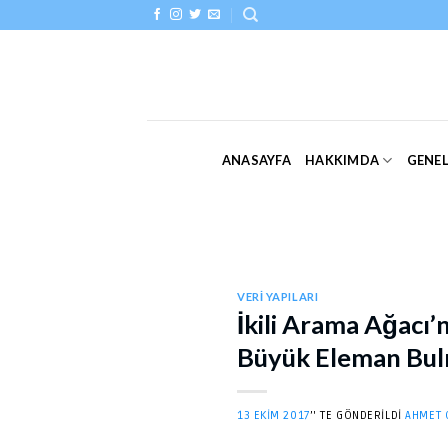
Skip
to
content
ANASAYFA
HAKKIMDA
GENE
VERI YAPILARI
İkili Arama Ağacı
Büyük Eleman Bulm
13 EKIM 2017
’' TE GÖNDERILDI
AHMET 