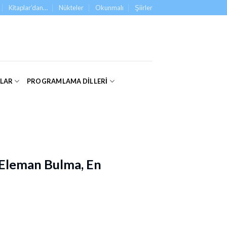
Kitaplar’dan…
Nükteler
Okunmalı
Şiirler
ALAR
PROGRAMLAMA DILLERI
 Eleman Bulma, En