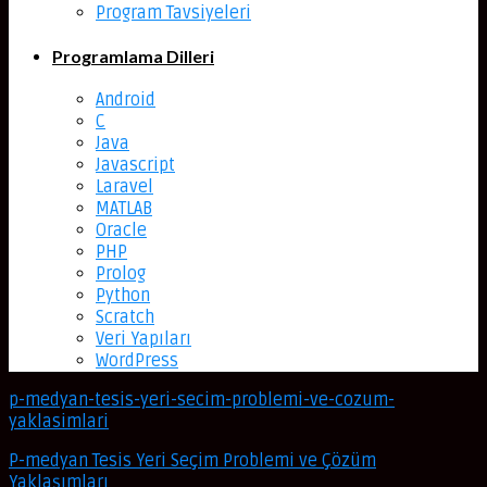
Program Tavsiyeleri
Programlama Dilleri
Android
C
Java
Javascript
Laravel
MATLAB
Oracle
PHP
Prolog
Python
Scratch
Veri Yapıları
WordPress
p-medyan-tesis-yeri-secim-problemi-ve-cozum-
yaklasimlari
P-medyan Tesis Yeri Seçim Problemi ve Çözüm
Yaklaşımları