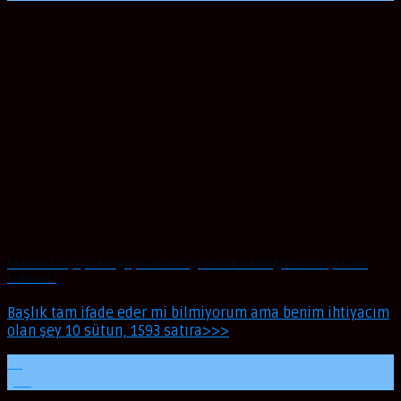
Matlab’ta iç içe döngüyle matris gezerek istediğimiz veriyi nasıl
buluruz?
Başlık tam ifade eder mi bilmiyorum ama benim ihtiyacım
olan şey 10 sütun, 1593 satıra>>>
20
Şub