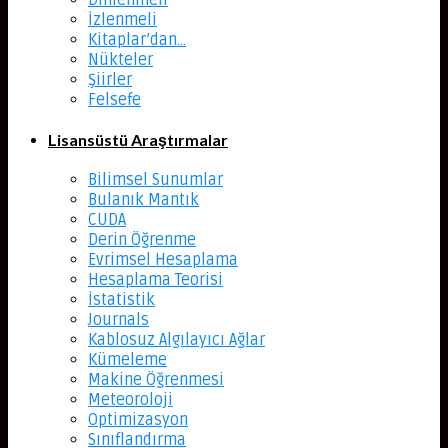
Dinlenmeli
İzlenmeli
Kitaplar’dan…
Nükteler
Şiirler
Felsefe
Lisansüstü Araştırmalar
Bilimsel Sunumlar
Bulanık Mantık
CUDA
Derin Öğrenme
Evrimsel Hesaplama
Hesaplama Teorisi
İstatistik
Journals
Kablosuz Algılayıcı Ağlar
Kümeleme
Makine Öğrenmesi
Meteoroloji
Optimizasyon
Sınıflandırma