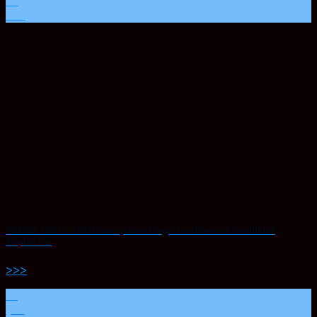
06
Mar
ARDEB 1001 – 2020 Sonuçlarını Değerlendirme ve Yenilikler
Toplantısı
>>>
19
Şub