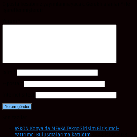
E-posta hesabınız yayımlanmayacak.
Gerekli alanlar
*
ile
işaretlenmişlerdir
Yorum
*
İsim
*
E-posta
*
İnternet sitesi
Son Yazılar
ASKON Konya’da MEVKA TeknoGirişim Girişimci-
Yatırımcı Buluşmaları’na katıldım
24 Ağustos 2023