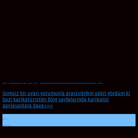
Sayfamda paylaştığım bütün Karikatürler silinmiştir
İsimsiz bir uyarı yorumuyla araştırdığım vakit gördüm ki
bazı karikatüristler blog sayfalarında karikatür
paylaşanlara dava>>>
23
Oca