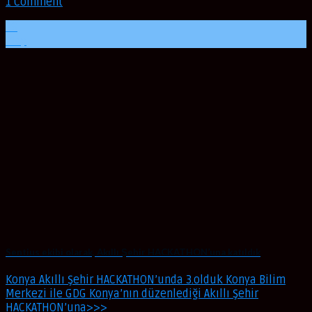
1 Comment
29
May
Sentius ekibi olarak, Akıllı Şehir HACKATHON’una katıldık
Konya Akıllı Şehir HACKATHON’unda 3.olduk Konya Bilim
Merkezi ile GDG Konya’nın düzenlediği Akıllı Şehir
HACKATHON’una>>>