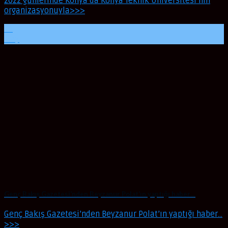
2022 günlerinde Konya’da Konya Teknik Üniversitesi’nin
organizasyonuyla>>>
24
May
Genç Bakış Gazetesi’nden Beyzanur Polat’ın yaptığı haber…
Genç Bakış Gazetesi’nden Beyzanur Polat’ın yaptığı haber…
>>>