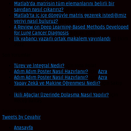
Matlab’da matrisin tüm elemanlarını belirli bir
sayıdan nasıl çıkarırız?
22 Şubat 2023
Matlab’ta iç içe döngüyle matris gezerek istediğimiz
veriyi nasıl buluruz?
20 Şubat 2023
A Review on Deep Learning-Based Methods Developed
for Lung Cancer Diagnosis
9 Ocak 2023
İlk yabancı yazarlı ortak makalem yayınlandı
21 Ekim
2022
Son Yorumlar
Türev ve İntegral Nedir?
için
Inna Polat
Adım Adım Poster Nasıl Hazırlanır?
için
Azra
Adım Adım Poster Nasıl Hazırlanır?
için
Azra
Yapay Zekâ ve Makine Öğrenmesi Nedir?
için
Sakıp
Köksal
İkili Ağaçlar Üzerinde Dolaşma Nasıl Yapılır?
için
Recep Baltaş
Sosyal MEDYA
Tweets by Cevahir
Anasayfa