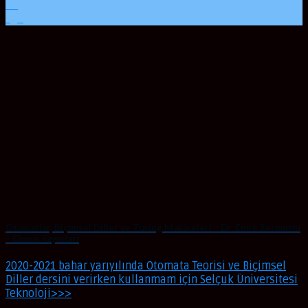
06
Ağu
Otomatlar, Biçimsel Diller ve Turing Makineleri – Dr. Emre Sermutlu
– Cinius Yayınları
2020-2021 bahar yarıyılında Otomata Teorisi ve Biçimsel
Diller dersini verirken kullanmam için Selçuk Üniversitesi
Teknoloji>>>