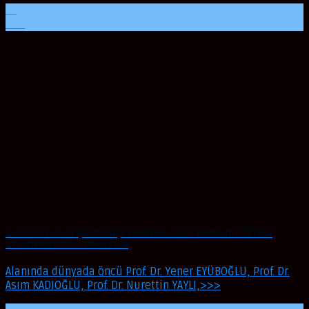
21
Mar
4-6 MART 2021 ÇEVRİMİÇİ TÜBİTAK-2237-B PROJE EĞİTİMİ
ETKİNLİĞİ KTÜ – TRABZON
Alanında dünyada öncü Prof. Dr. Yener EYÜBOĞLU, Prof. Dr.
Asım KADIOĞLU, Prof. Dr. Nurettin YAYLI,>>>