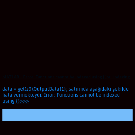
MATLAB – Error: Functions cannot be indexed using {} or . indexing.
data = get(z9).OutputData{1}; satırında aşağıdaki şekilde
hata vermekteydi. Error: Functions cannot be indexed
using {}>>>
16
Oca