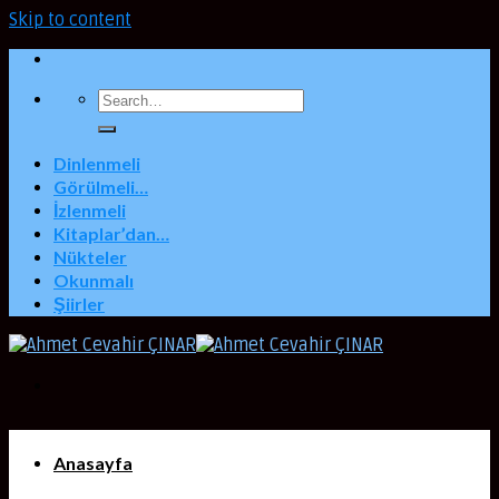
Skip to content
Dinlenmeli
Görülmeli…
İzlenmeli
Kitaplar’dan…
Nükteler
Okunmalı
Şiirler
Anasayfa