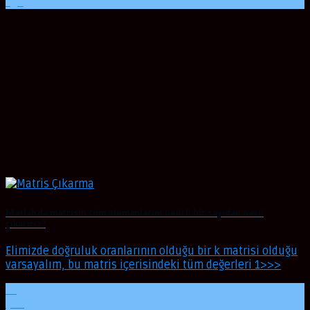
Ağu
Matlab’da matrisin tüm elemanlarını belirli bir sayıdan nasıl
çıkarırız?
Elimizde doğruluk oranlarının olduğu bir k matrisi olduğu
varsayalım, bu matris içerisindeki tüm değerleri 1>>>
22
Şub