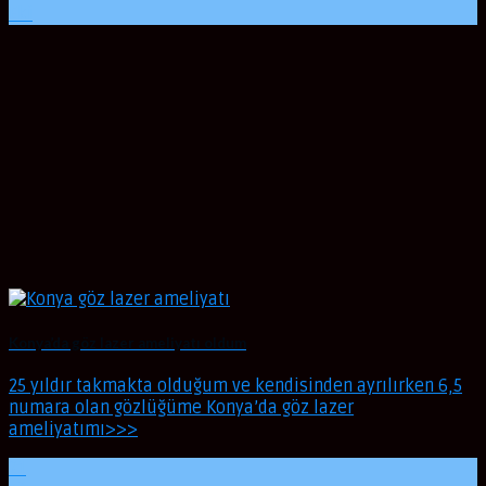
Eki
Konya’da göz lazer ameliyatı oldum
25 yıldır takmakta olduğum ve kendisinden ayrılırken 6,5
numara olan gözlüğüme Konya’da göz lazer
ameliyatımı>>>
21