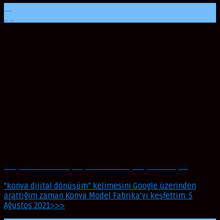
10
Eyl
Konya Model Fabrika’yı Ziyaretim ve Konya Dijital Dönüşüm
“konya dijital dönüşüm” kelimesini Google üzerinden
arattığım zaman Konya Model Fabrika‘yı keşfettim. 5
Ağustos 2021>>>