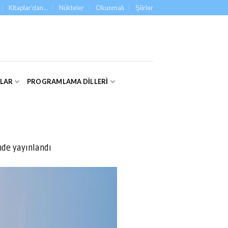
Kitaplar’dan…
Nükteler
Okunmalı
Şiirler
ALAR
PROGRAMLAMA DILLERI
nde yayınlandı