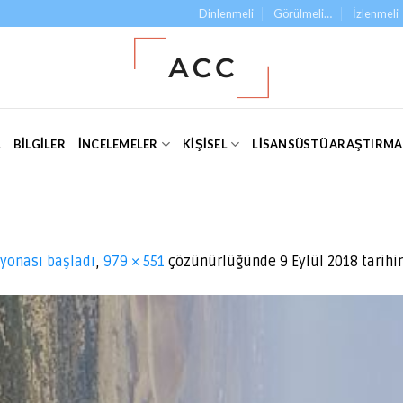
Dinlenmeli
Görülmeli…
İzlenmeli
L
BILGILER
İNCELEMELER
KIŞISEL
LISANSÜSTÜ ARAŞTIRM
yonası başladı
,
979 × 551
çözünürlüğünde
9 Eylül 2018
tarihi