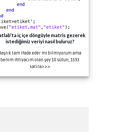
tlab’ta iç içe döngüyle matris gezerek
A Review 
istediğimiz veriyi nasıl buluruz?
Methods De
Başlık tam ifade eder mi bilmiyorum ama
Yüksek Lisans 
benim ihtiyacım olan şey 10 sütun, 1593
KARA’nın sunm
satıra>>>
Learning-Ba