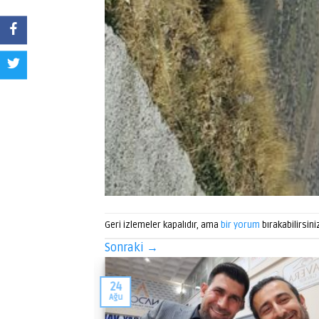
Geri izlemeler kapalıdır, ama
bir yorum
bırakabilirsini
Sonraki
→
24
Ağu