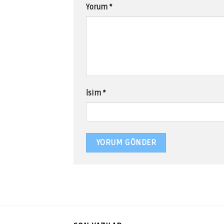
Yorum
*
İsim
*