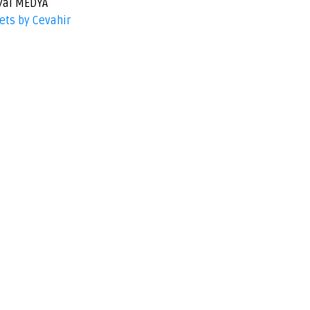
yal MEDYA
ets by Cevahir