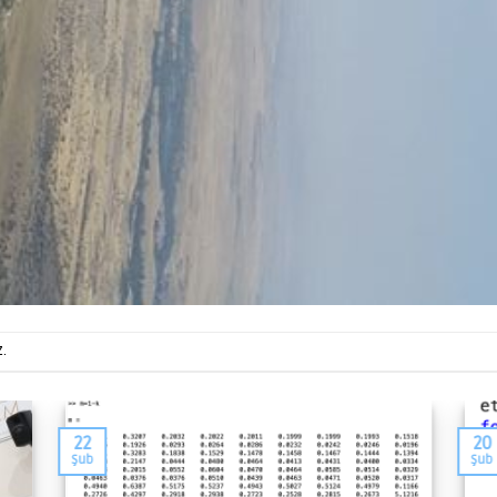
z.
22
20
Şub
Şub