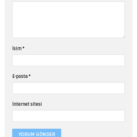
İsim
*
E-posta
*
İnternet sitesi