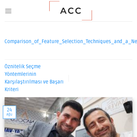
Skip
to
content
Comparison_of_Feature_Selection_Techniques_and_a_Ne
Öznitelik Seçme
Yöntemlerinin
Karşılaştırılması ve Başarı
Kriteri
24
Ağu