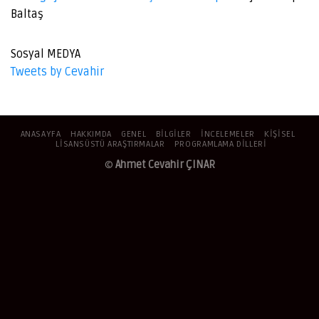
Baltaş
Sosyal MEDYA
Tweets by Cevahir
ANASAYFA
HAKKIMDA
GENEL
BILGILER
İNCELEMELER
KIŞISEL
LISANSÜSTÜ ARAŞTIRMALAR
PROGRAMLAMA DILLERI
©
Ahmet Cevahir ÇINAR