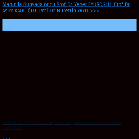
Alanında dünyada öncü Prof. Dr. Yener EYÜBOĞLU, Prof. Dr.
Asım KADIOĞLU, Prof. Dr. Nurettin YAYLI,>>>
06
Mar
ARDEB 1001 – 2020 Sonuçlarını Değerlendirme ve Yenilikler
Toplantısı