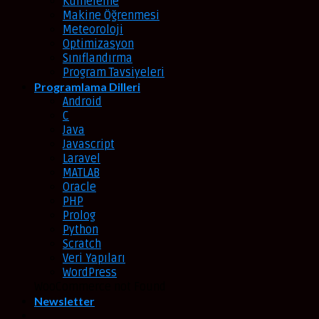
Kümeleme
Makine Öğrenmesi
Meteoroloji
Optimizasyon
Sınıflandırma
Program Tavsiyeleri
Programlama Dilleri
Android
C
Java
Javascript
Laravel
MATLAB
Oracle
PHP
Prolog
Python
Scratch
Veri Yapıları
WordPress
WooCommerce not Found
Newsletter