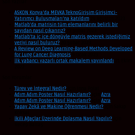
Son Yazılar
ASKON Konya’da MEVKA TeknoGirişim Girişimci-
Yatırımcı Buluşmaları’na katıldım
24 Ağustos 2023
Matlab’da matrisin tüm elemanlarını belirli bir
sayıdan nasıl çıkarırız?
22 Şubat 2023
Matlab’ta iç içe döngüyle matris gezerek istediğimiz
veriyi nasıl buluruz?
20 Şubat 2023
A Review on Deep Learning-Based Methods Developed
for Lung Cancer Diagnosis
9 Ocak 2023
İlk yabancı yazarlı ortak makalem yayınlandı
21 Ekim
2022
Son Yorumlar
Türev ve İntegral Nedir?
için
Inna Polat
Adım Adım Poster Nasıl Hazırlanır?
için
Azra
Adım Adım Poster Nasıl Hazırlanır?
için
Azra
Yapay Zekâ ve Makine Öğrenmesi Nedir?
için
Sakıp
Köksal
İkili Ağaçlar Üzerinde Dolaşma Nasıl Yapılır?
için
Recep Baltaş