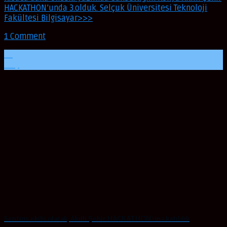
HACKATHON’unda 3.olduk. Selçuk Üniversitesi Teknoloji
Fakültesi Bilgisayar>>>
1 Comment
29
May
Sentius ekibi olarak, Akıllı Şehir HACKATHON’una katıldık