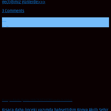
geçtiğimiz günlerde>>>
3 Comments
02
Ağu
Konya Akıllı Şehir HACKATHON’unda 3.olduk
Kısaca daha önceki yazımda bahsettiğim Konya Akıllı Şehir