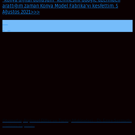
“konya dijital dönüşüm” kelimesini Google üzerinden
arattığım zaman Konya Model Fabrika‘yı keşfettim. 5
Ağustos 2021>>>
06
Ağu
Otomatlar, Biçimsel Diller ve Turing Makineleri – Dr. Emre Sermutlu
– Cinius Yayınları