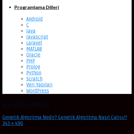
Programlama Dilleri
Android
C
Java
Javascript
Laravel
MATLAB
Oracle
PHP
Prolog
Python
Scratch
Veri Yapıları
WordPress
ga-akis-semasi
Genetik Algoritma Nedir? Genetik Algoritma Nasıl Çalışır?
,
343 × 490
çözünürlüğünde
8 Ağustos 2017
tarihinde
yayınlandı