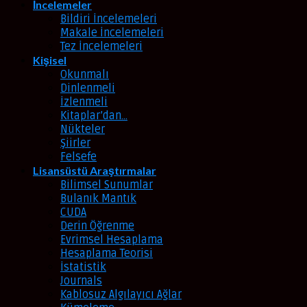
İncelemeler
Bildiri İncelemeleri
Makale İncelemeleri
Tez İncelemeleri
Kişisel
Okunmalı
Dinlenmeli
İzlenmeli
Kitaplar’dan…
Nükteler
Şiirler
Felsefe
Lisansüstü Araştırmalar
Bilimsel Sunumlar
Bulanık Mantık
CUDA
Derin Öğrenme
Evrimsel Hesaplama
Hesaplama Teorisi
İstatistik
Journals
Kablosuz Algılayıcı Ağlar