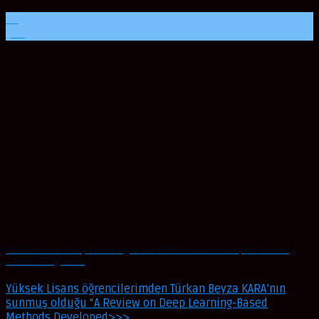
20
Şub
A Review on Deep Learning-Based Methods Developed for Lung
Cancer Diagnosis
Yüksek Lisans öğrencilerimden Türkan Beyza KARA’nın
sunmuş olduğu “A Review on Deep Learning-Based
Methods Developed>>>