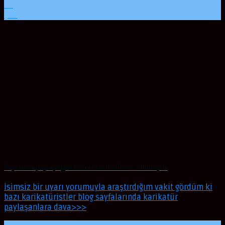
08
Şub
Sayfamda paylaştığım bütün Karikatürler silinmiştir
İsimsiz bir uyarı yorumuyla araştırdığım vakit gördüm ki
bazı karikatüristler blog sayfalarında karikatür
paylaşanlara dava>>>