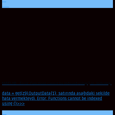
23
Oca
MATLAB – Error: Functions cannot be indexed using {} or . indexing.
data = get(z9).OutputData{1}; satırında aşağıdaki şekilde
hata vermekteydi. Error: Functions cannot be indexed
using {}>>>
16