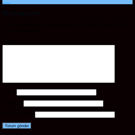
Oca
Bir cevap yazın
E-posta hesabınız yayımlanmayacak.
Gerekli alanlar
*
ile
işaretlenmişlerdir
Yorum
*
İsim
*
E-posta
*
İnternet sitesi