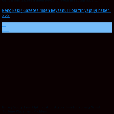
Genç Bakış Gazetesi’nden Beyzanur Polat’ın yaptığı haber…
Genç Bakış Gazetesi’nden Beyzanur Polat’ın yaptığı haber…
>>>
22
Kas
Binary Sooty Tern Optimization Algorithms for solving Wind
Turbine Placement Problem