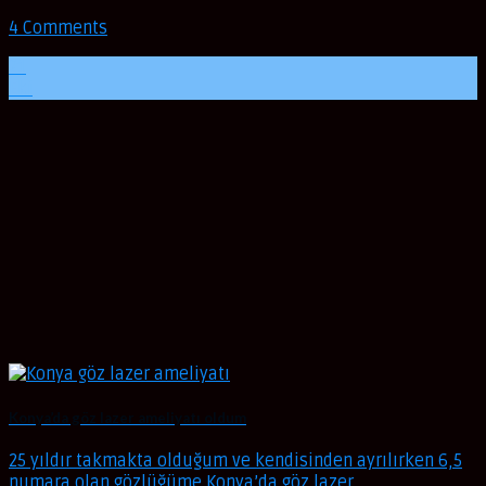
4 Comments
21
Eki
Konya’da göz lazer ameliyatı oldum
25 yıldır takmakta olduğum ve kendisinden ayrılırken 6,5
numara olan gözlüğüme Konya’da göz lazer