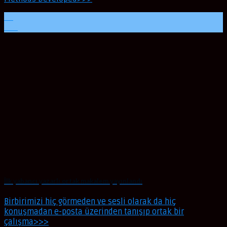
09
Oca
İlk yabancı yazarlı ortak makalem yayınlandı
Birbirimizi hiç görmeden ve sesli olarak da hiç
konuşmadan e-posta üzerinden tanışıp ortak bir
çalışma>>>