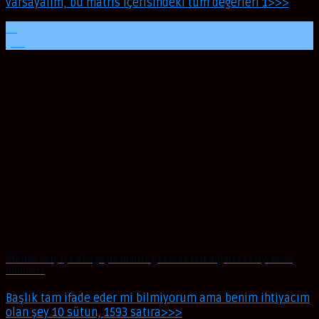
varsayalım, bu matris içerisindeki tüm değerleri 1>>>
22
Şub
Matlab’ta iç içe döngüyle matris gezerek istediğimiz veriyi nasıl
buluruz?
Başlık tam ifade eder mi bilmiyorum ama benim ihtiyacım
olan şey 10 sütun, 1593 satıra>>>