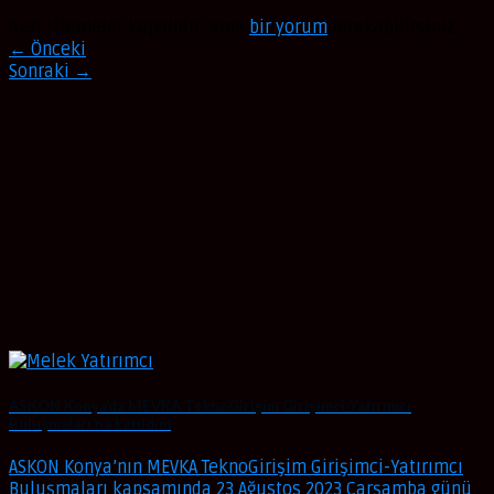
Geri izlemeler kapalıdır, ama
bir yorum
bırakabilirsiniz.
←
Önceki
Sonraki
→
ASKON Konya’da MEVKA TeknoGirişim Girişimci-Yatırımcı
Buluşmaları’na katıldım
ASKON Konya’nın MEVKA TeknoGirişim Girişimci-Yatırımcı
Buluşmaları kapsamında 23 Ağustos 2023 Çarşamba günü