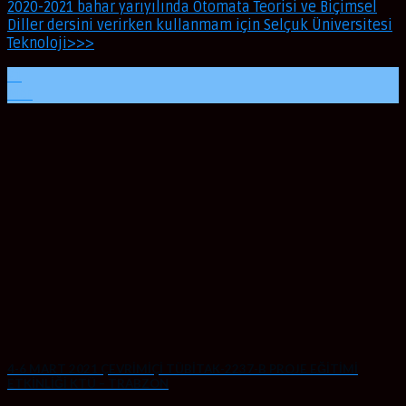
2020-2021 bahar yarıyılında Otomata Teorisi ve Biçimsel
Diller dersini verirken kullanmam için Selçuk Üniversitesi
Teknoloji>>>
21
Mar
4-6 MART 2021 ÇEVRİMİÇİ TÜBİTAK-2237-B PROJE EĞİTİMİ
ETKİNLİĞİ KTÜ – TRABZON