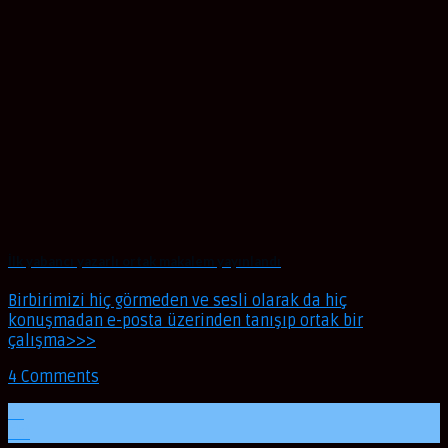
İlk yabancı yazarlı ortak makalem yayınlandı
Birbirimizi hiç görmeden ve sesli olarak da hiç
konuşmadan e-posta üzerinden tanışıp ortak bir
çalışma>>>
4 Comments
21
Eki