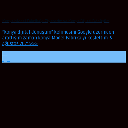
Konya Model Fabrika’yı Ziyaretim ve Konya Dijital Dönüşüm
“konya dijital dönüşüm” kelimesini Google üzerinden
arattığım zaman Konya Model Fabrika‘yı keşfettim. 5
Ağustos 2021>>>
06
Ağu