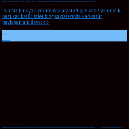
İsimsiz bir uyarı yorumuyla araştırdığım vakit gördüm ki
bazı karikatüristler blog sayfalarında karikatür
paylaşanlara dava>>>
23
Oca
MATLAB – Error: Functions cannot be indexed using {} or . indexing.