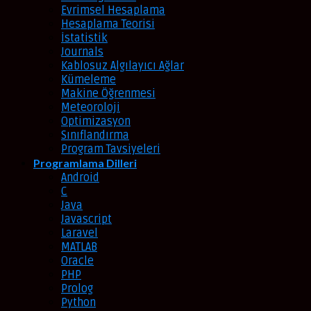
Evrimsel Hesaplama
Hesaplama Teorisi
İstatistik
Journals
Kablosuz Algılayıcı Ağlar
Kümeleme
Makine Öğrenmesi
Meteoroloji
Optimizasyon
Sınıflandırma
Program Tavsiyeleri
Programlama Dilleri
Android
C
Java
Javascript
Laravel
MATLAB
Oracle
PHP
Prolog
Python