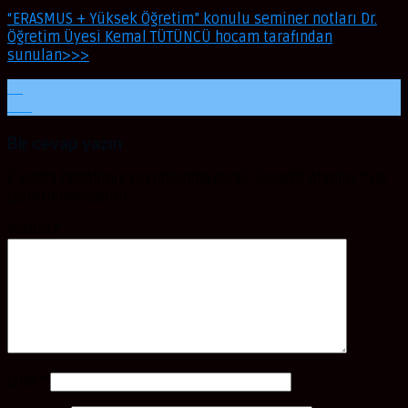
“ERASMUS + Yüksek Öğretim” konulu seminer notları Dr.
Öğretim Üyesi Kemal TÜTÜNCÜ hocam tarafından
sunulan>>>
01
Oca
Bir cevap yazın
E-posta hesabınız yayımlanmayacak.
Gerekli alanlar
*
ile
işaretlenmişlerdir
Yorum
*
İsim
*