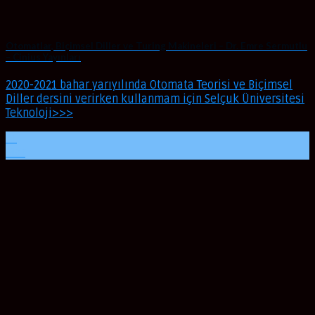
Otomatlar, Biçimsel Diller ve Turing Makineleri – Dr. Emre Sermutlu
– Cinius Yayınları
2020-2021 bahar yarıyılında Otomata Teorisi ve Biçimsel
Diller dersini verirken kullanmam için Selçuk Üniversitesi
Teknoloji>>>
21
Mar