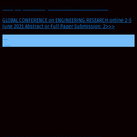
2021 yılı içerisinde değerlendirilebilecek konferanslar
GLOBAL CONFERENCE on ENGINEERING RESEARCH online 2-5
June 2021 Abstract or Full Paper Submission: 2>>>
08
Şub
Sayfamda paylaştığım bütün Karikatürler silinmiştir