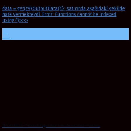
data = get(z9).OutputData{1}; satırında aşağıdaki şekilde
hata vermekteydi. Error: Functions cannot be indexed
using {}>>>
16
Oca
“ERASMUS+ Yüksek Öğretim” konulu seminer notları