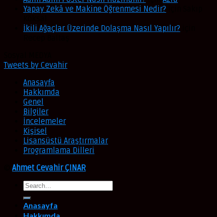
Yapay Zekâ ve Makine Öğrenmesi Nedir?
için
Sakıp
Köksal
İkili Ağaçlar Üzerinde Dolaşma Nasıl Yapılır?
için
Recep Baltaş
Sosyal MEDYA
Tweets by Cevahir
Anasayfa
Hakkımda
Genel
Bilgiler
İncelemeler
Kişisel
Lisansüstü Araştırmalar
Programlama Dilleri
©
Ahmet Cevahir ÇINAR
Anasayfa
Hakkımda