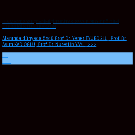
4-6 MART 2021 ÇEVRİMİÇİ TÜBİTAK-2237-B PROJE EĞİTİMİ
ETKİNLİĞİ KTÜ – TRABZON
Alanında dünyada öncü Prof. Dr. Yener EYÜBOĞLU, Prof. Dr.
Asım KADIOĞLU, Prof. Dr. Nurettin YAYLI,>>>
06
Mar