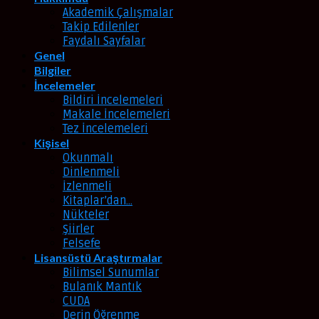
Akademik Çalışmalar
Takip Edilenler
Faydalı Sayfalar
Genel
Bilgiler
İncelemeler
Bildiri İncelemeleri
Makale İncelemeleri
Tez İncelemeleri
Kişisel
Okunmalı
Dinlenmeli
İzlenmeli
Kitaplar’dan…
Nükteler
Şiirler
Felsefe
Lisansüstü Araştırmalar
Bilimsel Sunumlar
Bulanık Mantık
CUDA
Derin Öğrenme