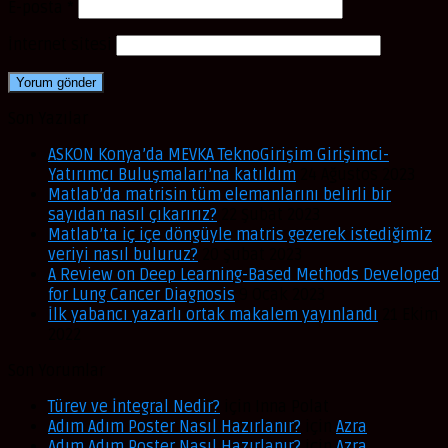
E-posta
*
İnternet sitesi
Son Yazılar
ASKON Konya’da MEVKA TeknoGirişim Girişimci-
Yatırımcı Buluşmaları’na katıldım
24 Ağustos 2023
Matlab’da matrisin tüm elemanlarını belirli bir
sayıdan nasıl çıkarırız?
22 Şubat 2023
Matlab’ta iç içe döngüyle matris gezerek istediğimiz
veriyi nasıl buluruz?
20 Şubat 2023
A Review on Deep Learning-Based Methods Developed
for Lung Cancer Diagnosis
9 Ocak 2023
İlk yabancı yazarlı ortak makalem yayınlandı
21 Ekim
2022
Son Yorumlar
Türev ve İntegral Nedir?
için
Inna Polat
Adım Adım Poster Nasıl Hazırlanır?
için
Azra
Adım Adım Poster Nasıl Hazırlanır?
için
Azra