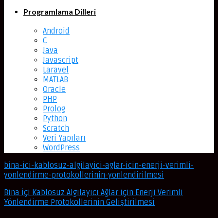
Programlama Dilleri
Android
C
Java
Javascript
Laravel
MATLAB
Oracle
PHP
Prolog
Python
Scratch
Veri Yapıları
WordPress
bina-ici-kablosuz-algilayici-aglar-icin-enerji-verimli-
yonlendirme-protokollerinin-yonlendirilmesi
Bina İçi Kablosuz Algılayıcı Ağlar için Enerji Verimli
Yönlendirme Protokollerinin Geliştirilmesi