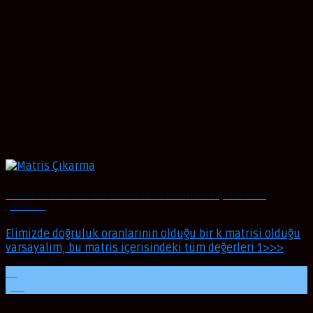
Matlab’da matrisin tüm elemanlarını belirli bir sayıdan nasıl
çıkarırız?
Elimizde doğruluk oranlarının olduğu bir k matrisi olduğu
varsayalım, bu matris içerisindeki tüm değerleri 1>>>
22
Şub