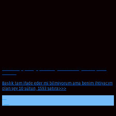
Matlab’ta iç içe döngüyle matris gezerek istediğimiz veriyi nasıl
buluruz?
Başlık tam ifade eder mi bilmiyorum ama benim ihtiyacım
olan şey 10 sütun, 1593 satıra>>>
20
Şub