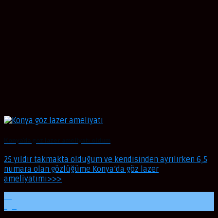
Konya’da göz lazer ameliyatı oldum
25 yıldır takmakta olduğum ve kendisinden ayrılırken 6,5
numara olan gözlüğüme Konya’da göz lazer
ameliyatımı>>>
21
Ağu