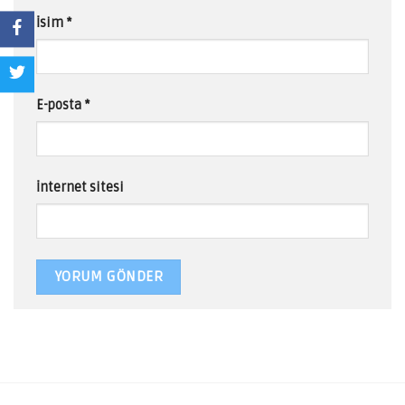
İsim
*
E-posta
*
İnternet sitesi