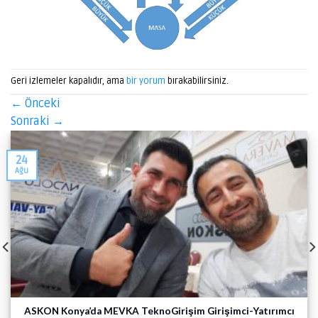
Geri izlemeler kapalıdır, ama
bir yorum
bırakabilirsiniz.
←
Önceki
Sonraki
→
24
Ağu
ASKON Konya’da MEVKA TeknoGirişim Girişimci-Yatırımcı