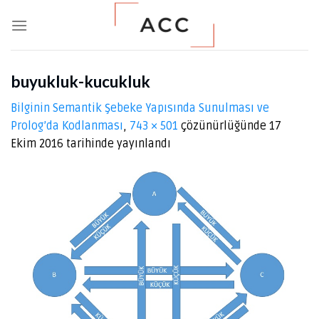
Skip
to
content
buyukluk-kucukluk
Bilginin Semantik Şebeke Yapısında Sunulması ve
Prolog’da Kodlanması
,
743 × 501
çözünürlüğünde
17
Ekim 2016
tarihinde yayınlandı