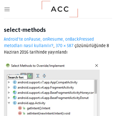
Skip
to
content
select-methods
Android’te onPause, onResume, onBackPressed
metodları nasıl kullanılır?
,
370 × 587
çözünürlüğünde
8
Haziran 2016
tarihinde yayınlandı